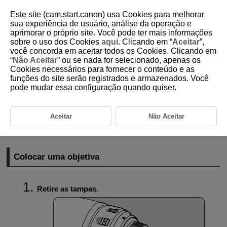
Este site (cam.start.canon) usa Cookies para melhorar
sua experiência de usuário, análise da operação e
aprimorar o próprio site. Você pode ter mais informações
sobre o uso dos Cookies
aqui
. Clicando em “
Aceitar
”,
D101-018
você concorda em aceitar todos os Cookies. Clicando em
“
Não Aceitar
” ou se nada for selecionado, apenas os
Colocar/Retirar objetivas EF/
EF-S
Cookies necessários para fornecer o conteúdo e as
funções do site serão registrados e armazenados. Você
pode mudar essa configuração quando quiser.
Colocar uma objetiva
Retirar a Objetiva
Aceitar
Não Aceitar
As objetivas EF e
EF-S
podem ser utilizadas colocando o adaptador de
montagem opcional
EF-EOS M
.
Colocar uma objetiva
Retire as tampas.