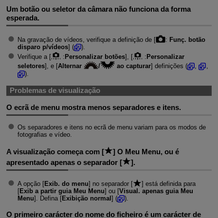
Um botão ou seletor da câmara não funciona da forma
esperada.
Na gravação de vídeos, verifique a definição de [
:
Funç. botão
disparo p/vídeos
] (
).
Verifique a [
:
Personalizar botões
], [
:
Personalizar
seletores
], e [
Alternar
/
ao capturar
] definições (
,
,
).
Problemas de visualização
O ecrã de menu mostra menos separadores e itens.
Os separadores e itens no ecrã de menu variam para os modos de
fotografias e vídeo.
A visualização começa com [
] O Meu Menu, ou é
apresentado apenas o separador [
].
A opção [
Exib. do menu
] no separador [
] está definida para
[
Exib a partir guia Meu Menu
] ou [
Visual. apenas guia Meu
Menu
]. Defina [
Exibição normal
] (
).
O primeiro carácter do nome do ficheiro é um carácter de