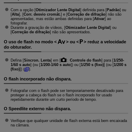
Com a opção [
Otimizador Lente Digital
] definida para [
Padrão
] ou
[
Alta
], [
Corr. desvio cromát.
] e [
Correção de difração
] não são
apresentadas, mas estão ambas definidas para [
Ativar
] ao
fotografar.
Durante a gravação de vídeos, [
Otimizador Lente Digital
] ou
[
Correção de difração
] não são apresentados.
O uso de flash no modo
ou
reduz a velocidade
do obturador.
Defina [
Sincron. Lenta
] em [
:
Controle do flash
] para [
1/250-
1/60 s auto
] (ou [
1/200-1/60 s auto
]) ou [
1/250 s (fixo)
] (ou [
1/200 s
(fixo)
]) (
).
O flash incorporado não dispara.
Fotografar com o flash pode ser temporariamente desativado para
proteger a cabeça do flash se o flash incorporado for usado
repetidamente durante um curto período de tempo.
O Speedlite externo não dispara.
Verifique que qualquer unidade de flash externa está bem encaixada
na câmara.