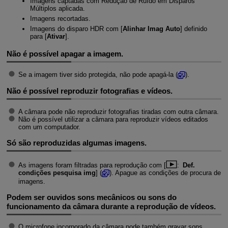
Imagens captadas com Redução de Ruído em Disparos
Múltiplos aplicada.
Imagens recortadas.
Imagens do disparo HDR com [
Alinhar Imag Auto
] definido
para [
Ativar
].
Não é possível apagar a imagem.
Se a imagem tiver sido protegida, não pode apagá-la (
).
Não é possível reproduzir fotografias e vídeos.
A câmara pode não reproduzir fotografias tiradas com outra câmara.
Não é possível utilizar a câmara para reproduzir vídeos editados
com um computador.
Só são reproduzidas algumas imagens.
As imagens foram filtradas para reprodução com [
:
Def.
condições pesquisa img
] (
). Apague as condições de procura de
imagens.
Podem ser ouvidos sons mecânicos ou sons do
funcionamento da câmara durante a reprodução de vídeos.
O microfone incorporado da câmara pode também gravar sons