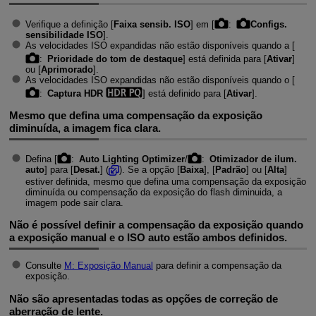
Verifique a definição [
Faixa sensib. ISO
] em [
:
Configs.
sensibilidade ISO
].
As velocidades ISO expandidas não estão disponíveis quando a [
:
Prioridade do tom de destaque
] está definida para [
Ativar
]
ou [
Aprimorado
].
As velocidades ISO expandidas não estão disponíveis quando o [
:
Captura HDR
] está definido para [
Ativar
].
Mesmo que defina uma compensação da exposição
diminuída, a imagem fica clara.
Defina [
:
Auto Lighting Optimizer
/
:
Otimizador de ilum.
auto
] para [
Desat.
] (
). Se a opção [
Baixa
], [
Padrão
] ou [
Alta
]
estiver definida, mesmo que defina uma compensação da exposição
diminuída ou compensação da exposição do flash diminuida, a
imagem pode sair clara.
Não é possível definir a compensação da exposição quando
a exposição manual e o ISO auto estão ambos definidos.
Consulte
M: Exposição Manual
para definir a compensação da
exposição.
Não são apresentadas todas as opções de correção de
aberração de lente.