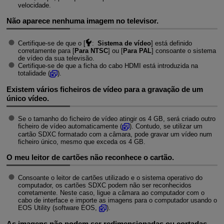
velocidade.
Não aparece nenhuma imagem no televisor.
Certifique-se de que o [
:
Sistema de vídeo
] está definido
corretamente para [
Para NTSC
] ou [
Para PAL
] consoante o sistema
de vídeo da sua televisão.
Certifique-se de que a ficha do cabo HDMI está introduzida na
totalidade (
).
Existem vários ficheiros de vídeo para a gravação de um
único vídeo.
Se o tamanho do ficheiro de vídeo atingir os 4 GB, será criado outro
ficheiro de vídeo automaticamente (
). Contudo, se utilizar um
cartão SDXC formatado com a câmara, pode gravar um vídeo num
ficheiro único, mesmo que exceda os 4 GB.
O meu leitor de cartões não reconhece o cartão.
Consoante o leitor de cartões utilizado e o sistema operativo do
computador, os cartões SDXC podem não ser reconhecidos
corretamente. Neste caso, ligue a câmara ao computador com o
cabo de interface e importe as imagens para o computador usando o
EOS Utility (software EOS,
).
As imagens não podem ser redimensionadas ou cortadas.