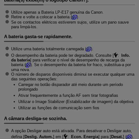
Utilize apenas a Bateria
LP-E17
genuína da Canon.
Retire e volte a colocar a bateria (
).
Se os contactos elétricos estiverem sujos, utilize um pano sauve
para limpá-los.
A bateria gasta-se rapidamente.
Utilize uma bateria totalmente carregada (
).
O desempenho da bateria pode ter degradado. Consulte [
:
Info.
da bateria
] para verificar o nível de desempenho de recarga da
bateria (
). Se o desempenho da bateria for fraco, substitua-a por
uma nova.
O número de disparos disponíveis diminui se executar qualquer uma
das seguintes operações:
Carregar no botão disparador até meio durante um período
prolongado
Ativar frequentemente a função AF sem tirar fotografias
Utilizar o Image Stabilizer (Estabilizador de imagem) da objetiva
Utilizar as funções de comunicação sem fios
A câmara desliga-se sozinha.
A opção Desligar auto está ativada. Para desativar o Desligar auto,
defina [
Deslig. Autom.
] em [
:
Econ. Energia
] para [
Desat.
] (
).