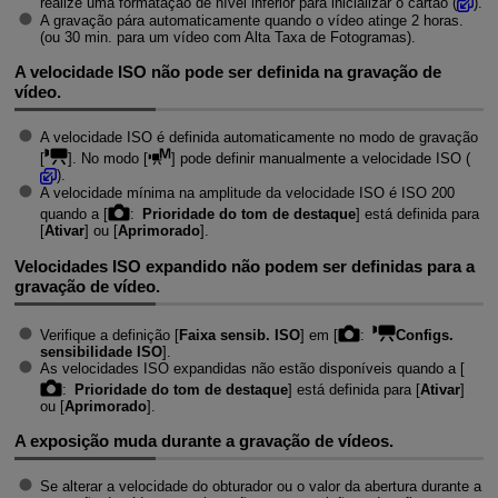
realize uma formatação de nível inferior para inicializar o cartão (
).
A gravação pára automaticamente quando o vídeo atinge 2 horas.
(ou 30 min. para um vídeo com Alta Taxa de Fotogramas).
A velocidade ISO não pode ser definida na gravação de
vídeo.
A velocidade ISO é definida automaticamente no modo de gravação
[
]. No modo [
] pode definir manualmente a velocidade ISO (
).
A velocidade mínima na amplitude da velocidade ISO é ISO 200
quando a [
:
Prioridade do tom de destaque
] está definida para
[
Ativar
] ou [
Aprimorado
].
Velocidades ISO expandido não podem ser definidas para a
gravação de vídeo.
Verifique a definição [
Faixa sensib. ISO
] em [
:
Configs.
sensibilidade ISO
].
As velocidades ISO expandidas não estão disponíveis quando a [
:
Prioridade do tom de destaque
] está definida para [
Ativar
]
ou [
Aprimorado
].
A exposição muda durante a gravação de vídeos.
Se alterar a velocidade do obturador ou o valor da abertura durante a