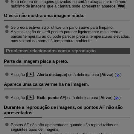
Se o número de imagens gravadas no cartão ultrapassar o número
máximo de imagens que a câmara pode apresentar, aparece [
###
].
O ecrã não mostra uma imagem nítida.
Se o ecrã estiver sujo, utilize um pano sauve para limpá-lo.
A visualização do ecrã poderá parecer ligeiramente mais lenta a
baixas temperaturas ou pode parecer preta a temperaturas elevadas,
mas voltará ao normal à temperatura ambiente.
Problemas relacionados com a reprodução
Parte da imagem pisca a preto.
A opção [
:
Alerta destaque
] está definida para [
Ativar
] (
).
Aparece uma caixa vermelha na imagem.
A opção [
:
Exib. ponto AF
] está definida para [
Ativar
] (
).
Durante a reprodução de imagens, os pontos AF não são
apresentados.
Pontos AF não são apresentados quando são reproduzidos os
seguintes tipos de imagens: