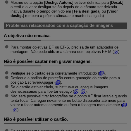
Mesmo se a opção [
Deslig. Autom.
] estiver definida para [
Desat.
],
o ecrã e o visor desligar-se-ão depois de a câmara ser deixada
inativa durante o tempo definido em [
Tela desligada
] ou [
Visor
deslig.
] (embora a própria câmara se mantenha ligada).
Problemas relacionados com a captação de imagens
A objetiva não encaixa.
Para montar objetivas EF ou
EF-S
, precisa de um adaptador de
montagem. Não pode utilizar a câmara com objetivas
EF-M
(
).
Não é possível captar nem gravar imagens.
Verifique se o cartão está corretamente introduzido (
).
Desloque a patilha de proteção contra gravação do cartão para a
posição Escrever/Apagar (
).
Se o cartão estiver cheio, substitua-o ou apague imagens
desnecessárias para libertar espaço (
,
).
Não será possível tirar fotografias se o ponto AF ficar laranja quando
tenta focar. Carregue novamente no botão disparador até meio para
voltar a focar automaticamente ou faça a focagem manualmente (
,
).
Não é possível utilizar o cartão.