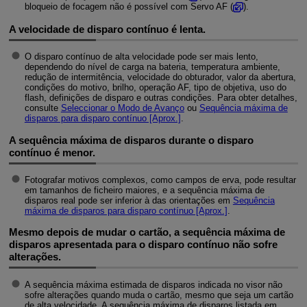
bloqueio de focagem não é possível com Servo AF (
).
A velocidade de disparo contínuo é lenta.
O disparo contínuo de alta velocidade pode ser mais lento,
dependendo do nível de carga na bateria, temperatura ambiente,
redução de intermitência, velocidade do obturador, valor da abertura,
condições do motivo, brilho, operação AF, tipo de objetiva, uso do
flash, definições de disparo e outras condições. Para obter detalhes,
consulte
Seleccionar o Modo de Avanço
ou
Sequência máxima de
disparos para disparo contínuo [Aprox.]
.
A sequência máxima de disparos durante o disparo
contínuo é menor.
Fotografar motivos complexos, como campos de erva, pode resultar
em tamanhos de ficheiro maiores, e a sequência máxima de
disparos real pode ser inferior à das orientações em
Sequência
máxima de disparos para disparo contínuo [Aprox.]
.
Mesmo depois de mudar o cartão, a sequência máxima de
disparos apresentada para o disparo contínuo não sofre
alterações.
A sequência máxima estimada de disparos indicada no visor não
sofre alterações quando muda o cartão, mesmo que seja um cartão
de alta velocidade. A sequência máxima de disparos listada em