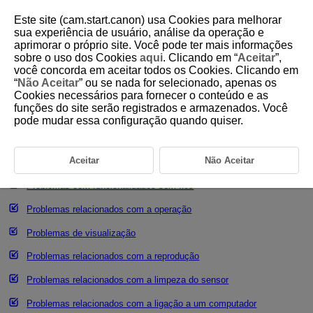
Este site (cam.start.canon) usa Cookies para melhorar
sua experiência de usuário, análise da operação e
aprimorar o próprio site. Você pode ter mais informações
sobre o uso dos Cookies
aqui
. Clicando em “
Aceitar
”,
D185-235
você concorda em aceitar todos os Cookies. Clicando em
“
Não Aceitar
” ou se nada for selecionado, apenas os
Manual de Resolução de
Cookies necessários para fornecer o conteúdo e as
Problemas
funções do site serão registrados e armazenados. Você
pode mudar essa configuração quando quiser.
Problemas relacionados com a alimentação
Aceitar
Não Aceitar
Problemas relacionados com a captação de imagens
Problemas com funcionalidades sem fios
Problemas relacionados com a operação
Problemas de visualização
Problemas relacionados com a reprodução
Problemas relacionados com a limpeza do sensor
Problemas relacionados com a ligação a um computador