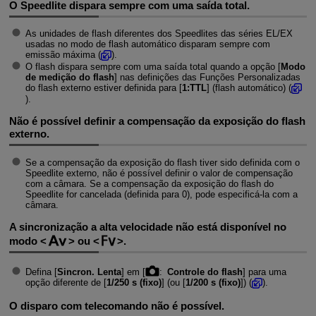
O Speedlite dispara sempre com uma saída total.
As unidades de flash diferentes dos Speedlites das séries EL/EX
usadas no modo de flash automático disparam sempre com
emissão máxima (
).
O flash dispara sempre com uma saída total quando a opção [
Modo
de medição do flash
] nas definições das Funções Personalizadas
do flash externo estiver definida para [
1:TTL
] (flash automático) (
).
Não é possível definir a compensação da exposição do flash
externo.
Se a compensação da exposição do flash tiver sido definida com o
Speedlite externo, não é possível definir o valor de compensação
com a câmara. Se a compensação da exposição do flash do
Speedlite for cancelada (definida para 0), pode especificá-la com a
câmara.
A sincronização a alta velocidade não está disponível no
modo
ou
.
Defina [
Sincron. Lenta
] em [
:
Controle do flash
] para uma
opção diferente de [
1/250 s (fixo)
] (ou [
1/200 s (fixo)
]) (
).
O disparo com telecomando não é possível.