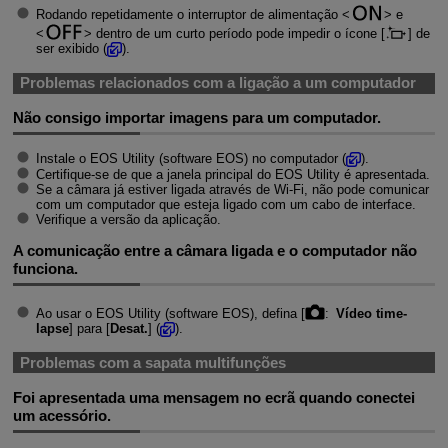
Rodando repetidamente o interruptor de alimentação
e
dentro de um curto período pode impedir o ícone [
] de
ser exibido (
).
Problemas relacionados com a ligação a um computador
Não consigo importar imagens para um computador.
Instale o EOS Utility (software EOS) no computador (
).
Certifique-se de que a janela principal do EOS Utility é apresentada.
Se a câmara já estiver ligada através de
Wi-Fi
, não pode comunicar
com um computador que esteja ligado com um cabo de interface.
Verifique a versão da aplicação.
A comunicação entre a câmara ligada e o computador não
funciona.
Ao usar o EOS Utility (software EOS), defina [
:
Vídeo time-
lapse
] para [
Desat.
] (
).
Problemas com a sapata multifunções
Foi apresentada uma mensagem no ecrã quando conectei
um acessório.