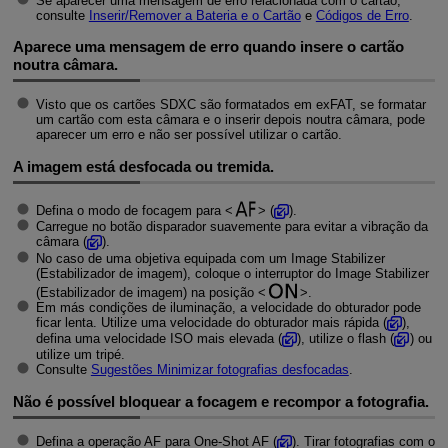
Se aparecer uma mensagem de erro relacionada com o cartão,
consulte
Inserir/Remover a Bateria e o Cartão
e
Códigos de Erro
.
Aparece uma mensagem de erro quando insere o cartão
noutra câmara.
Visto que os cartões SDXC são formatados em exFAT, se formatar
um cartão com esta câmara e o inserir depois noutra câmara, pode
aparecer um erro e não ser possível utilizar o cartão.
A imagem está desfocada ou tremida.
Defina o modo de focagem para
(
).
Carregue no botão disparador suavemente para evitar a vibração da
câmara (
).
No caso de uma objetiva equipada com um Image Stabilizer
(Estabilizador de imagem), coloque o interruptor do Image Stabilizer
(Estabilizador de imagem) na posição
.
Em más condições de iluminação, a velocidade do obturador pode
ficar lenta. Utilize uma velocidade do obturador mais rápida (
),
defina uma velocidade ISO mais elevada (
), utilize o flash (
) ou
utilize um tripé.
Consulte
Sugestões Minimizar fotografias desfocadas
.
Não é possível bloquear a focagem e recompor a fotografia.
Defina a operação AF para One-Shot AF (
). Tirar fotografias com o