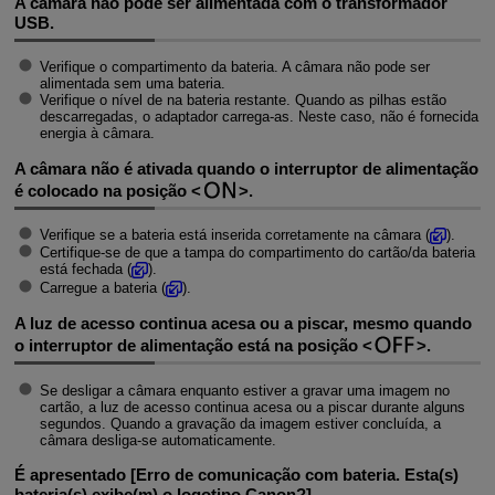
A câmara não pode ser alimentada com o transformador
USB.
Verifique o compartimento da bateria. A câmara não pode ser
alimentada sem uma bateria.
Verifique o nível de na bateria restante. Quando as pilhas estão
descarregadas, o adaptador carrega-as. Neste caso, não é fornecida
energia à câmara.
A câmara não é ativada quando o interruptor de alimentação
é colocado na posição
.
Verifique se a bateria está inserida corretamente na câmara (
).
Certifique-se de que a tampa do compartimento do cartão/da bateria
está fechada (
).
Carregue a bateria (
).
A luz de acesso continua acesa ou a piscar, mesmo quando
o interruptor de alimentação está na posição
.
Se desligar a câmara enquanto estiver a gravar uma imagem no
cartão, a luz de acesso continua acesa ou a piscar durante alguns
segundos. Quando a gravação da imagem estiver concluída, a
câmara desliga-se automaticamente.
É apresentado [
Erro de comunicação com bateria. Esta(s)
bateria(s) exibe(m) o logotipo Canon?
].