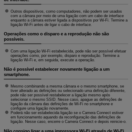
Outros dispositivos, como computadores, não podem ser usados
com a câmara por meio de uma ligação com um cabo de interface
enquanto a câmara estiver ligada a dispositivos por
Wi-Fi
. Termine a
ligação
Wi-Fi
antes de ligar o cabo de interface.
Operações como o disparo e a reprodução não são
possíveis.
Com uma ligação
Wi-Fi
estabelecida, pode não ser possível efetuar
operações como, por exemplo, disparo e reprodução. Termine a
ligação
Wi-Fi
e, em seguida, execute a operação.
Não é possível estabelecer novamente ligação a um
smartphone.
Mesmo combinando a mesma câmara e o mesmo smartphone, se
tiver alterado as definições ou selecionado uma definição diferente,
pode não ser possível restabelecer a ligação mesmo após
selecionar o mesmo SSID. Nesse caso, apague as definições de
ligação da câmara das definições de
Wi-Fi
no smartphone e
configure uma ligação novamente.
Poderá não ser estabelecida ligação se o Camera Connect estiver
em funcionamento aquando da reconfiguração das definições de
ligação. Nesse caso, encerre o Camera Connect e depois reinicie-o.
Não consigo ligar a uma impressora
Wi-Fi
através de
Wi-Fi
.