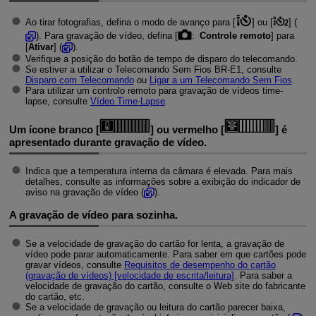
Ao tirar fotografias, defina o modo de avanço para [
] ou [
] (
). Para gravação de vídeo, defina [
:
Controle remoto
] para
[
Ativar
] (
).
Verifique a posição do botão de tempo de disparo do telecomando.
Se estiver a utilizar o Telecomando Sem Fios
BR-E1
, consulte
Disparo com Telecomando
ou
Ligar a um Telecomando Sem Fios
.
Para utilizar um controlo remoto para gravação de vídeos time-
lapse, consulte
Vídeo Time-Lapse
.
Um ícone branco [
] ou vermelho [
] é
apresentado durante gravação de vídeo.
Indica que a temperatura interna da câmara é elevada. Para mais
detalhes, consulte as informações sobre a exibição do indicador de
aviso na gravação de vídeo (
).
A gravação de vídeo para sozinha.
Se a velocidade de gravação do cartão for lenta, a gravação de
vídeo pode parar automaticamente. Para saber em que cartões pode
gravar vídeos, consulte
Requisitos de desempenho do cartão
(gravação de vídeos) [velocidade de escrita/leitura]
. Para saber a
velocidade de gravação do cartão, consulte o Web site do fabricante
do cartão, etc.
Se a velocidade de gravação ou leitura do cartão parecer baixa,