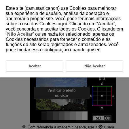
Este site (cam.start.canon) usa Cookies para melhorar
sua experiência de usuário, análise da operação e
aprimorar o próprio site. Você pode ter mais informações
sobre o uso dos Cookies
aqui
. Clicando em “
Aceitar
”,
D185-214
você concorda em aceitar todos os Cookies. Clicando em
“
Não Aceitar
” ou se nada for selecionado, apenas os
Afinar Tonalidade da Cor do Visor
Cookies necessários para fornecer o conteúdo e as
funções do site serão registrados e armazenados. Você
pode mudar essa configuração quando quiser.
Selecione [
:
Ajus. fino tom/cor do visor
] (
).
Faça o ajuste.
Aceitar
Não Aceitar
Com referência à imagem cinzenta, use
para