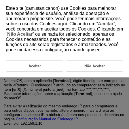
Este site (cam.start.canon) usa Cookies para melhorar
sua experiência de usuário, análise da operação e
aprimorar o próprio site. Você pode ter mais informações
sobre o uso dos Cookies
aqui
. Clicando em “
Aceitar
”,
D185-194
você concorda em aceitar todos os Cookies. Clicando em
“
Não Aceitar
” ou se nada for selecionado, apenas os
Verificar Definições de Rede
Cookies necessários para fornecer o conteúdo e as
funções do site serão registrados e armazenados. Você
pode mudar essa configuração quando quiser.
Windows
Abra o [
Linha de comandos
] do Windows, digite ipconfig/all e carregue
na tecla
Enter
.
Além do endereço IP atribuído ao computador, aparecem também as
Aceitar
Não Aceitar
informações relativas a máscara de sub-rede, gateway e servidor DNS.
macOS
No macOS, abra a aplicação [
Terminal
], digite ifconfig -a e carregue na
tecla
Return
. O endereço IP atribuído ao computador está indicado no
item [
enX
] (X: número) junto a [
inet
], no formato “***.***.***.***”.
Para obter informações sobre a aplicação [
Terminal
], consulte a ajuda
do macOS.
Para evitar a utilização do mesmo endereço IP para o computador e
para outros dispositivos na rede, altere o número mais à direita ao
configurar o endereço IP a atribuir à câmara nos processos descritos na
página
Configuração Manual do Endereço IP
.
Exemplo: 192.168.1.
10