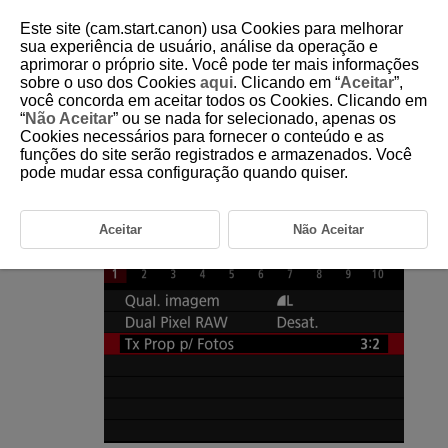
Este site (cam.start.canon) usa Cookies para melhorar
sua experiência de usuário, análise da operação e
aprimorar o próprio site. Você pode ter mais informações
sobre o uso dos Cookies
aqui
. Clicando em “
Aceitar
”,
D185-060
você concorda em aceitar todos os Cookies. Clicando em
“
Não Aceitar
” ou se nada for selecionado, apenas os
Rácio de aspeto de fotografias
Cookies necessários para fornecer o conteúdo e as
funções do site serão registrados e armazenados. Você
pode mudar essa configuração quando quiser.
Pode alterar o rácio de aspeto da imagem.
Selecione [
:
Tx Prop p/ Fotos
].
Aceitar
Não Aceitar