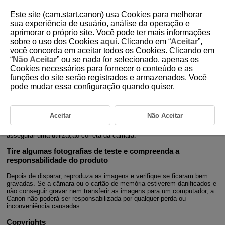
Este site (cam.start.canon) usa Cookies para melhorar
sua experiência de usuário, análise da operação e
aprimorar o próprio site. Você pode ter mais informações
sobre o uso dos Cookies
aqui
. Clicando em “
Aceitar
”,
D185-002
você concorda em aceitar todos os Cookies. Clicando em
“
Não Aceitar
” ou se nada for selecionado, apenas os
Introdução
Cookies necessários para fornecer o conteúdo e as
funções do site serão registrados e armazenados. Você
pode mudar essa configuração quando quiser.
Antes de começar a captar imagens, leia as seguintes
informações
Para evitar problemas na captação de imagens e acidentes, leia primeiro
Aceitar
Não Aceitar
as secções
Instruções de segurança
e
Precauções de Manuseamento
.
Além disso leia este Manual Avançado do Utilizador atentamente para
assegurar uma utilização correta da câmara.
Tire algumas fotografias de teste e compreenda a
responsabilidade do produto
Depois de disparar, reproduza as imagens e verifique se ficaram bem
gravadas. Se a câmara ou o cartão de memória estiverem danificados e
não conseguir gravar nem transferir as imagens para um computador, a
Canon não poderá ser responsabilizada por qualquer perda ou
inconveniência causadas.
Copyrights