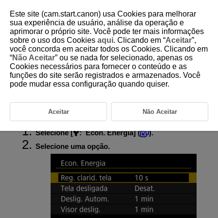
Este site (cam.start.canon) usa Cookies para melhorar
sua experiência de usuário, análise da operação e
aprimorar o próprio site. Você pode ter mais informações
sobre o uso dos Cookies
aqui
. Clicando em “
Aceitar
”,
D180-214
você concorda em aceitar todos os Cookies. Clicando em
“
Não Aceitar
” ou se nada for selecionado, apenas os
Economia de Energia
Cookies necessários para fornecer o conteúdo e as
funções do site serão registrados e armazenados. Você
pode mudar essa configuração quando quiser.
Pode ajustar o tempo de quando o ecrã escurece e depois se desliga,
de quando a câmara se desliga, e de quando o visor se desliga depois
da câmara deixar de ser usada (Ecrã escurecido, Ecrã desligado,
Desligar auto, e Visor desligado).
Aceitar
Não Aceitar
Selecione [
:
Econ. Energia
] (
).
Selecione uma opção.