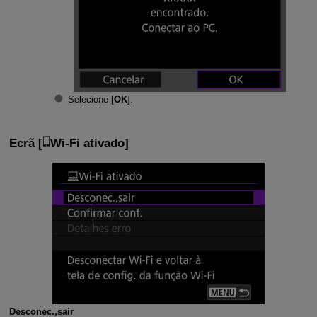
Selecione [
OK
].
Ecrã [
Wi-Fi ativado
]
Desconec.,sair