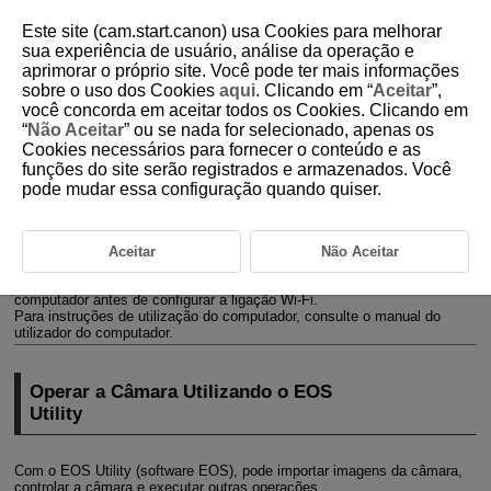
Este site (cam.start.canon) usa Cookies para melhorar
sua experiência de usuário, análise da operação e
aprimorar o próprio site. Você pode ter mais informações
sobre o uso dos Cookies
aqui
. Clicando em “
Aceitar
”,
D180-175
você concorda em aceitar todos os Cookies. Clicando em
“
Não Aceitar
” ou se nada for selecionado, apenas os
Ligar a Um Computador através de
Cookies necessários para fornecer o conteúdo e as
Wi-Fi
funções do site serão registrados e armazenados. Você
pode mudar essa configuração quando quiser.
Operar a Câmara Utilizando o EOS Utility
Esta secção descreve como ligar a câmara a um computador através de
Aceitar
Não Aceitar
Wi-Fi
e efetuar as operações da câmara usando o Software EOS ou
outro software especializado. Instale a última versão do software no
computador antes de configurar a ligação
Wi-Fi
.
Para instruções de utilização do computador, consulte o manual do
utilizador do computador.
Operar a Câmara Utilizando o EOS
Utility
Com o EOS Utility (software EOS), pode importar imagens da câmara,
controlar a câmara e executar outras operações.