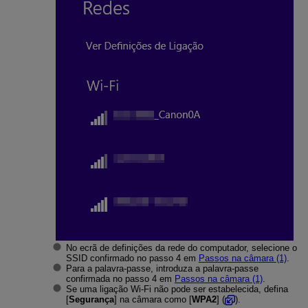
No ecrã de definições da rede do computador, selecione o
SSID confirmado no passo 4 em
Passos na câmara (1)
.
Para a palavra-passe, introduza a palavra-passe
confirmada no passo 4 em
Passos na câmara (1)
.
Se uma ligação
Wi-Fi
não pode ser estabelecida, defina
[
Segurança
] na câmara como [
WPA2
] (
).