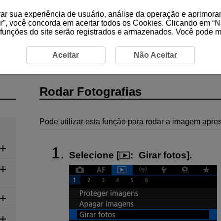
ar sua experiência de usuário, análise da operação e aprimorar
r
”, você concorda em aceitar todos os Cookies. Clicando em “
N
 funções do site serão registrados e armazenados. Você pode 
ografias
Aceitar
Não Aceitar
Rodar Fotografias
Pode utilizar esta função para rodar a imagem apre
Selecione [
:
Girar fotos
].