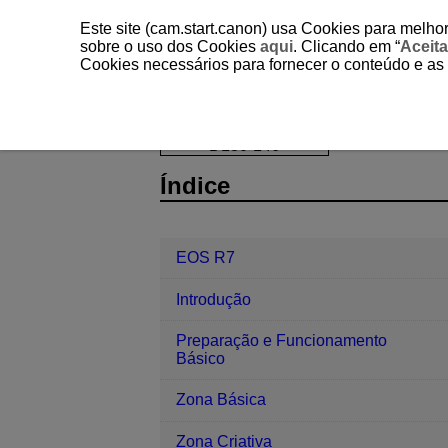
Este site (cam.start.canon) usa Cookies para melhor
sobre o uso dos Cookies
aqui
. Clicando em “
Aceita
Cookies necessários para fornecer o conteúdo e as
EOS R7
Reprodução
Rodar Fot
D180-146
Índice
EOS R7
Introdução
Preparação e Funcionamento
Básico
Zona Básica
Zona Criativa