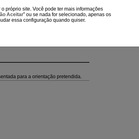
 o próprio site. Você pode ter mais informações
ão Aceitar
” ou se nada for selecionado, apenas os
mudar essa configuração quando quiser.
sentada para a orientação pretendida.