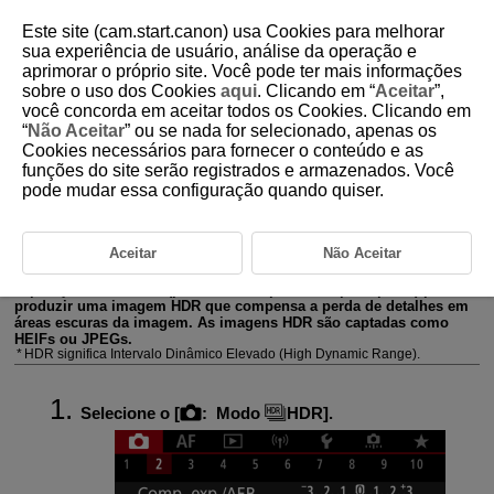
Este site (cam.start.canon) usa Cookies para melhorar
sua experiência de usuário, análise da operação e
aprimorar o próprio site. Você pode ter mais informações
sobre o uso dos Cookies
aqui
. Clicando em “
Aceitar
”,
D180-062
você concorda em aceitar todos os Cookies. Clicando em
“
Não Aceitar
” ou se nada for selecionado, apenas os
Modo HDR
Cookies necessários para fornecer o conteúdo e as
funções do site serão registrados e armazenados. Você
pode mudar essa configuração quando quiser.
Pode tirar fotografias com destaques cortados e sombras reduzidas para
obter um intervalo dinâmico elevado de tons, mesmo em cenas com
contraste elevado. A fotografia no modo HDR é a solução indicada para
captar paisagens e naturezas mortas.
Aceitar
Não Aceitar
O disparo HDR melhora a gradação em áreas escuras da imagem
ao combinar três imagens deliberadamente captadas com
exposições diferentes (padrão, subexposta e superexposta) para
produzir uma imagem HDR que compensa a perda de detalhes em
áreas escuras da imagem. As imagens HDR são captadas como
HEIFs ou JPEGs.
HDR significa Intervalo Dinâmico Elevado (High Dynamic Range).
Selecione o [
:
Modo
HDR
].