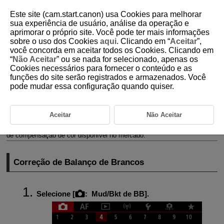
Este site (cam.start.canon) usa Cookies para melhorar
sua experiência de usuário, análise da operação e
aprimorar o próprio site. Você pode ter mais informações
sobre o uso dos Cookies
aqui
. Clicando em “
Aceitar
”,
D180-070
você concorda em aceitar todos os Cookies. Clicando em
“
Não Aceitar
” ou se nada for selecionado, apenas os
Correção de Balanço de Brancos
Cookies necessários para fornecer o conteúdo e as
funções do site serão registrados e armazenados. Você
pode mudar essa configuração quando quiser.
Correção de Balanço de Brancos
Variação Automática do Balanço de Brancos
Aceitar
Não Aceitar
Pode corrigir o balanço de brancos definido. Este ajuste tem o mesmo
efeito que utilizar um filtro de ajuste da temperatura da cor ou um filtro
de compensação de cor disponível no mercado.
Correção de Balanço de Brancos
Selecione [
:
Mud/Bkt de BB
].