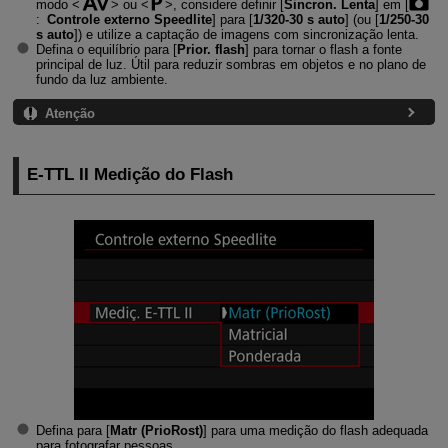
modo
ou
, considere definir [
Sincron. Lenta
] em [
:
Controle externo Speedlite
] para [
1/320-30 s auto
] (ou [
1/250-30
s auto
]) e utilize a captação de imagens com sincronização lenta.
Defina o equilíbrio para [
Prior. flash
] para tornar o flash a fonte
principal de luz. Útil para reduzir sombras em objetos e no plano de
fundo da luz ambiente.
Atenção
E-TTL II
Medição do Flash
Defina para [
Matr (PrioRost)
] para uma medição do flash adequada
para fotografar pessoas.