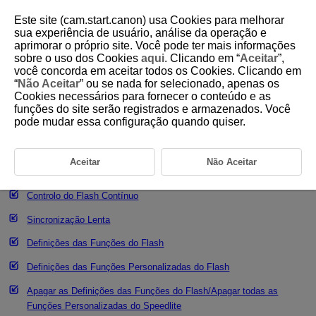
Este site (cam.start.canon) usa Cookies para melhorar
sua experiência de usuário, análise da operação e
aprimorar o próprio site. Você pode ter mais informações
sobre o uso dos Cookies
aqui
. Clicando em “
Aceitar
”,
D180-067
você concorda em aceitar todos os Cookies. Clicando em
“
Não Aceitar
” ou se nada for selecionado, apenas os
Definições das Funções do Flash
Cookies necessários para fornecer o conteúdo e as
funções do site serão registrados e armazenados. Você
pode mudar essa configuração quando quiser.
Disparo Flash
E-TTL
Equilíbrio
Aceitar
Não Aceitar
E-TTL II
Medição do Flash
Controlo do Flash Contínuo
Sincronização Lenta
Definições das Funções do Flash
Definições das Funções Personalizadas do Flash
Apagar as Definições das Funções do Flash/Apagar todas as
Funções Personalizadas do Speedlite