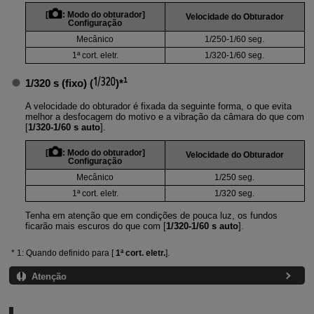
[
:
Modo do obturador
]
Velocidade do Obturador
Configuração
Mecânico
1/250-1/60 seg.
1ª cort. eletr.
1/320-1/60 seg.
1
1/320 s (fixo)
(
)*
A velocidade do obturador é fixada da seguinte forma, o que evita
melhor a desfocagem do motivo e a vibração da câmara do que com
[
1/320-1/60 s auto
].
[
:
Modo do obturador
]
Velocidade do Obturador
Configuração
Mecânico
1/250 seg.
1ª cort. eletr.
1/320 seg.
Tenha em atenção que em condições de pouca luz, os fundos
ficarão mais escuros do que com [
1/320-1/60 s auto
].
1: Quando definido para [
1ª cort. eletr.
].
Atenção