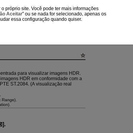
 o próprio site. Você pode ter mais informações
ão Aceitar
” ou se nada for selecionado, apenas os
mudar essa configuração quando quiser.
entrada para visualizar imagens HDR.
r imagens HDR em conformidade com a
TE ST.2084. (A visualização real
.
c Range).
tion).
].