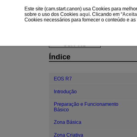
Este site (cam.start.canon) usa Cookies para melhor
sobre o uso dos Cookies
aqui
. Clicando em “
Aceita
Cookies necessários para fornecer o conteúdo e as
EOS R7
Fotografia e Vídeo
Tira
D180-061
Índice
EOS R7
Introdução
Preparação e Funcionamento
Básico
Zona Básica
Zona Criativa