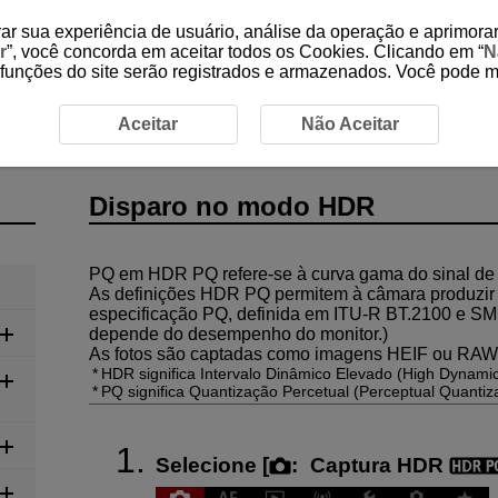
ar sua experiência de usuário, análise da operação e aprimorar
r
”, você concorda em aceitar todos os Cookies. Clicando em “
N
 funções do site serão registrados e armazenados. Você pode 
r Fotografias
Disparo no modo HDR
Aceitar
Não Aceitar
Disparo no modo HDR
PQ em HDR PQ refere-se à curva gama do sinal de 
As definições HDR PQ permitem à câmara produzi
especificação PQ, definida em
ITU-R
BT.2100 e SMP
depende do desempenho do monitor.)
As fotos são captadas como imagens HEIF ou RAW
HDR significa Intervalo Dinâmico Elevado (High Dynami
PQ significa Quantização Percetual (Perceptual Quantiza
Selecione [
:
Captura HDR