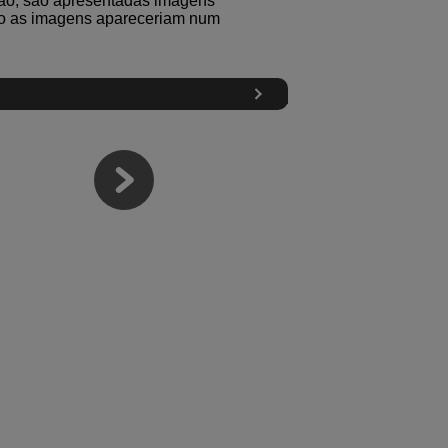
ção, são apresentadas imagens
o as imagens apareceriam num