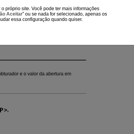
 o próprio site. Você pode ter mais informações
ão Aceitar
” ou se nada for selecionado, apenas os
mudar essa configuração quando quiser.
bturador e o valor da abertura em
.