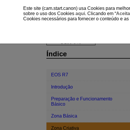
Este site (cam.start.canon) usa Cookies para melhor
sobre o uso dos Cookies
aqui
. Clicando em “
Aceita
Cookies necessários para fornecer o conteúdo e as
EOS R7
Zona Criativa
P: Prog
D180-046
Índice
EOS R7
Introdução
Preparação e Funcionamento
Básico
Zona Básica
Zona Criativa