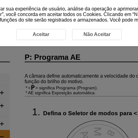
ar sua experiência de usuário, análise da operação e aprimorar
r
”, você concorda em aceitar todos os Cookies. Clicando em “
N
 funções do site serão registrados e armazenados. Você pode 
rama AE
Aceitar
Não Aceitar
P: Programa AE
A câmara define automaticamente a velocidade do o
função do brilho do motivo.
significa Programa (Program).
AE significa Exposição automática.
Defina o Seletor de modos para