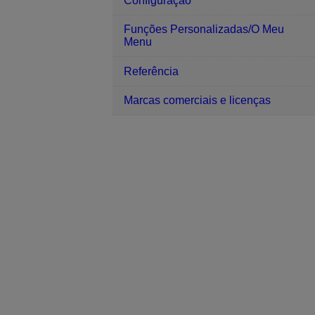
Configuração
Funções Personalizadas/O Meu
Menu
Referência
Marcas comerciais e licenças