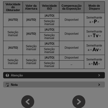
Velocidade
Valor da
Velocidade
Compensação
Modo de
do
Abertura
ISO
da Exposição
Disparo
Obturador
[
AUTO
]
Semelhante
[
AUTO
]
[
AUTO
]
Disponível
Seleção
a
manual
[
AUTO
]
Semelhante
Seleção
[
AUTO
]
Disponível
manual
Seleção
a
manual
[
AUTO
]
Semelhante
Seleção
[
AUTO
]
Disponível
manual
Seleção
a
manual
[
AUTO
]
Disponível
Semelhante
Seleção
Seleção
manual
manual
Seleção
a
–
manual
Atenção
Nota