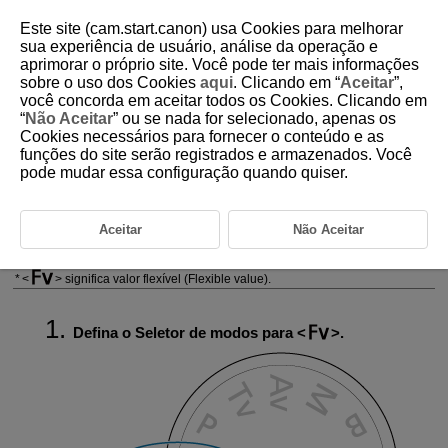
Este site (cam.start.canon) usa Cookies para melhorar
sua experiência de usuário, análise da operação e
aprimorar o próprio site. Você pode ter mais informações
sobre o uso dos Cookies
aqui
. Clicando em “
Aceitar
”,
D180-045
você concorda em aceitar todos os Cookies. Clicando em
“
Não Aceitar
” ou se nada for selecionado, apenas os
Fv: Prioridade Flexível de AE
Cookies necessários para fornecer o conteúdo e as
funções do site serão registrados e armazenados. Você
pode mudar essa configuração quando quiser.
Neste modo, pode definir a velocidade do obturador, valor da abertura, e
a velocidade ISO manualmente, ou automaticamente e combinar essas
definições com a sua escolha de compensação da exposição.
Fotografar no modo
, com controlo sobre cada destes parâmetros
Aceitar
Não Aceitar
é equivalente a fotografar nos modos
,
,
, ou
.
significa valor flexível (Flexible value).
Defina o Seletor de modos para
.