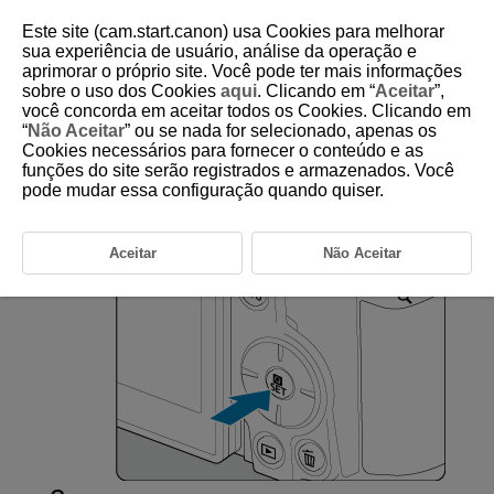
Este site (cam.start.canon) usa Cookies para melhorar
sua experiência de usuário, análise da operação e
aprimorar o próprio site. Você pode ter mais informações
sobre o uso dos Cookies
aqui
. Clicando em “
Aceitar
”,
D180-025
você concorda em aceitar todos os Cookies. Clicando em
“
Não Aceitar
” ou se nada for selecionado, apenas os
Controlo Rápido
Cookies necessários para fornecer o conteúdo e as
funções do site serão registrados e armazenados. Você
pode mudar essa configuração quando quiser.
Pode selecionar direta e intuitivamente e ajustar as definições
apresentadas.
Aceitar
Não Aceitar
Carregue no botão
(
).