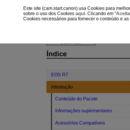
Este site (cam.start.canon) usa Cookies para melhor
sobre o uso dos Cookies
aqui
. Clicando em “
Aceita
Cookies necessários para fornecer o conteúdo e as
EOS R7
Introdução
Precauções
D180-010
Índice
EOS R7
Introdução
Conteúdo do Pacote
Informações suplementares
Acessórios Compatíveis