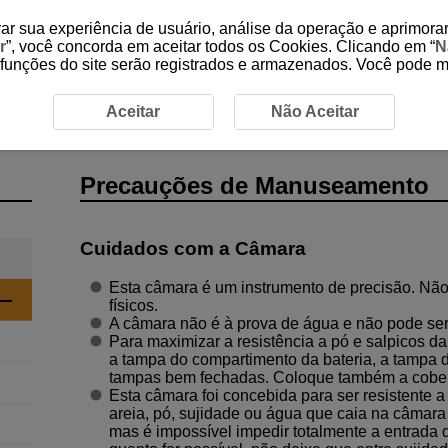
ar sua experiência de usuário, análise da operação e aprimorar
r
”, você concorda em aceitar todos os Cookies. Clicando em “
N
 funções do site serão registrados e armazenados. Você pode 
 de Manuseamento
Aceitar
Não Aceitar
Precauções de Manuseamento
Cuidados com a Câmara
Esta câmara é um instrumento de precisão. Não 
físicos.
A câmara não é à prova de água e não pode ser
Para maximizar a resistência a pó e salpicos d
a tampa do compartimento da bateria, a tampa d
tampas bem fechadas. Coloque também a cobert
Esta câmara foi concebida para ser resistente a
areia, pó, sujidade ou água que caia na câmara
mas é impossível impedir totalmente a entrada d