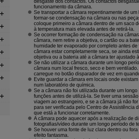
desgaste dos contactos. Os contactos desgas
funcionamento da câmara.
Se transportar a câmara repentinamente de um l
formar-se condensação na câmara ou nas peças
coloque primeiro a câmara dentro de um saco de
à temperatura mais elevada antes de retirá-la.
Se ocorrer formação de condensação na câmara, 
câmara, nem retire a objetiva, o cartão ou a ba
humidade ter evaporado por completo antes de v
câmara estar completamente seca, se ainda estiv
objetiva ou a bateria até a câmara ter ajustado
Se não utilizar a câmara durante um longo perío
câmara num local fresco, seco e bem ventilado
carregue no botão disparador de vez em quando 
Evite guardar a câmara em locais onde existam
num laboratório de química.
Se a câmara não foi utilizada durante um longo 
funções antes de utilizá-la. Se tiver uma sessão
viagem ao estrangeiro, e se a câmara já não for
para ser verificada pelo Centro de Assistência 
que está a funcionar corretamente.
A câmara pode aquecer após a realização de di
fotografias/vídeo durante um longo período de t
Se houver uma fonte de luz clara dentro ou fora
efeito fantasma.