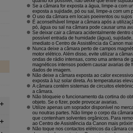
quanto for possível, não deixe que entre sujida
Se a câmara for exposta a água, limpe-a com u
exposta a sujidade, pó ou sal, limpe-a com um
O uso da câmara em locais poeirentos ou sujos
É aconselhável limpar a câmara após a utilizaç
pó, água ou sal na câmara pode causar uma ava
Se deixar cair a câmara acidentalmente dentro
possível entrada de humidade (água), sujidade,
imediato o Centro de Assistência da Canon mai
Nunca deixe a câmara perto de campos magnét
motor elétrico. Além disso, evite utilizar a câma
ondas de rádio intensas, como uma antena de
magnéticos intensos podem causar avarias de f
dados de imagem.
Não deixe a câmara exposta ao calor excessivo,
exposta à luz solar direta. As temperaturas el
A câmara contém sistemas de circuitos eletróni
a câmara.
Não bloqueie o funcionamento da cortina do ob
objeto. Se o fizer, pode provocar avarias.
Utilize apenas um soprador disponível no mercad
ou noutras partes. Não limpe o corpo da câmara
que contenham solventes orgânicos. Para remove
ao Centro de Assistência da Canon mais próxim
Não toque nos contactos elétricos da câmara co