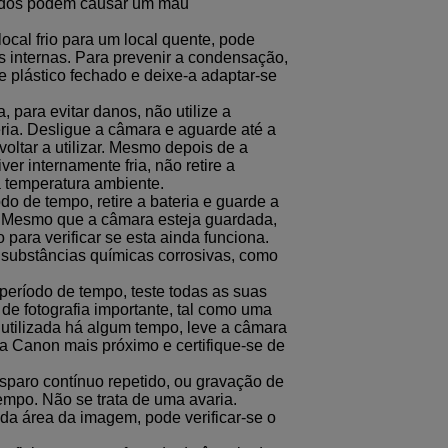
tados podem causar um mau
ocal frio para um local quente, pode
 internas. Para prevenir a condensação,
 plástico fechado e deixe-a adaptar-se
para evitar danos, não utilize a
teria. Desligue a câmara e aguarde até a
oltar a utilizar. Mesmo depois de a
er internamente fria, não retire a
 à temperatura ambiente.
do de tempo, retire a bateria e guarde a
. Mesmo que a câmara esteja guardada,
para verificar se esta ainda funciona.
 substâncias químicas corrosivas, como
período de tempo, teste todas as suas
 de fotografia importante, tal como uma
 utilizada há algum tempo, leve a câmara
da Canon mais próximo e certifique-se de
sparo contínuo repetido, ou gravação de
empo. Não se trata de uma avaria.
 da área da imagem, pode verificar-se o