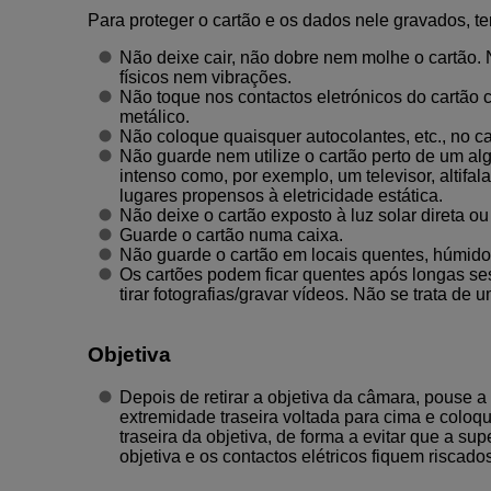
Para proteger o cartão e os dados nele gravados, t
Não deixe cair, não dobre nem molhe o cartão. 
físicos nem vibrações.
Não toque nos contactos eletrónicos do cartã
metálico.
Não coloque quaisquer autocolantes, etc., no ca
Não guarde nem utilize o cartão perto de um a
intenso como, por exemplo, um televisor, altifal
lugares propensos à eletricidade estática.
Não deixe o cartão exposto à luz solar direta ou
Guarde o cartão numa caixa.
Não guarde o cartão em locais quentes, húmido
Os cartões podem ficar quentes após longas ses
tirar fotografias/gravar vídeos. Não se trata de 
Objetiva
Depois de retirar a objetiva da câmara, pouse a
extremidade traseira voltada para cima e coloq
traseira da objetiva, de forma a evitar que a supe
objetiva e os contactos elétricos fiquem riscados