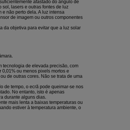
 suficientemente afastado do ângulo de
sol, lasers e outras fontes de luz
m e não perto dela. A luz intensa
sensor de imagem ou outros componentes
 da objetiva para evitar que a luz solar
âmara.
m tecnologia de elevada precisão, com
er 0,01% ou menos pixels mortos e
ou de outras cores. Não se trata de uma
do de tempo, o ecrã pode queimar-se nos
ntado. No entanto, isto é apenas
ra durante alguns dias.
ente mais lenta a baixas temperaturas ou
ando estiver à temperatura ambiente, o