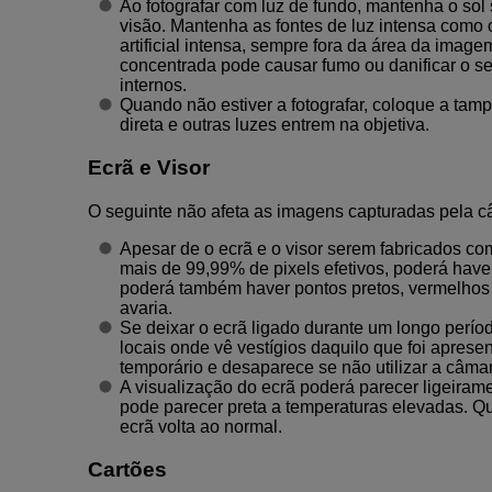
Ao fotografar com luz de fundo, mantenha o sol
visão. Mantenha as fontes de luz intensa como o 
artificial intensa, sempre fora da área da image
concentrada pode causar fumo ou danificar o 
internos.
Quando não estiver a fotografar, coloque a tampa
direta e outras luzes entrem na objetiva.
Ecrã e Visor
O seguinte não afeta as imagens capturadas pela c
Apesar de o ecrã e o visor serem fabricados co
mais de 99,99% de pixels efetivos, poderá hav
poderá também haver pontos pretos, vermelhos 
avaria.
Se deixar o ecrã ligado durante um longo perío
locais onde vê vestígios daquilo que foi aprese
temporário e desaparece se não utilizar a câma
A visualização do ecrã poderá parecer ligeiram
pode parecer preta a temperaturas elevadas. Qu
ecrã volta ao normal.
Cartões