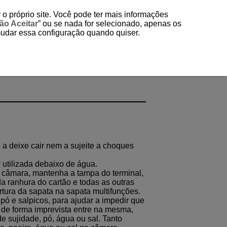
 o próprio site. Você pode ter mais informações
ão Aceitar
” ou se nada for selecionado, apenas os
mudar essa configuração quando quiser.
a deixe cair nem a sujeite a choques
 utilizada debaixo de água.
a câmara, mantenha a tampa do terminal,
a ranhura do cartão e todas as outras
ura da sapata na sapata multifunções.
 pó e salpicos, para ajudar a impedir que
 de forma imprevista entre na mesma,
e sujidade, pó, água ou sal. Tanto