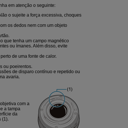
enha em atenção o seguinte:
Não o sujeite a força excessiva, choques
o com os dedos nem com um objeto
rtão.
lgo que tenha um campo magnético
antes ou ímanes. Além disso, evite
 perto de uma fonte de calor.
s ou poeirentos.
sões de disparo contínuo e repetido ou
uma avaria.
 objetiva com a
ue a tampa
rfície da
 (1).