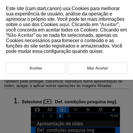
Este site (cam.start.canon) usa Cookies para melhorar
sua experiência de usuário, análise da operação e
aprimorar o próprio site. Você pode ter mais informações
sobre o uso dos Cookies
aqui
. Clicando em “
Aceitar
”,
D095-129
você concorda em aceitar todos os Cookies. Clicando em
“
Não Aceitar
” ou se nada for selecionado, apenas os
Definir Condições de Pesquisa de
Cookies necessários para fornecer o conteúdo e as
Imagem
funções do site serão registrados e armazenados. Você
pode mudar essa configuração quando quiser.
Limpar as Condições de Procura
Pode filtrar a visualização de imagens de acordo com as suas
Aceitar
Não Aceitar
condições de procura. Depois de definir as condições de procura de
imagens, pode reproduzir e visualizar apenas as imagens encontradas.
Também pode proteger, classificar, reproduzir numa apresentação de
slides, apagar, e aplicar outras operações às imagens filtradas.
Selecione [
:
Def. condições pesquisa img
].