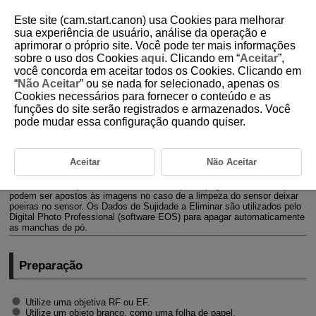
Este site (cam.start.canon) usa Cookies para melhorar
sua experiência de usuário, análise da operação e
aprimorar o próprio site. Você pode ter mais informações
sobre o uso dos Cookies
aqui
. Clicando em “
Aceitar
”,
D095-057
você concorda em aceitar todos os Cookies. Clicando em
“
Não Aceitar
” ou se nada for selecionado, apenas os
Aquisição de Dados de Sujidade a
Cookies necessários para fornecer o conteúdo e as
Eliminar
funções do site serão registrados e armazenados. Você
pode mudar essa configuração quando quiser.
Preparação
Aceitar
Não Aceitar
Anexação de Dados de Sujidade a Eliminar
Os Dados de Sujidade a Eliminar usados para apagar manchas de pó
podem ser apostos às imagens no caso de a limpeza do sensor deixar
poeiras no sensor. Os Dados de Sujidade a Eliminar são utilizados pelo
Digital Photo Professional (software EOS) para apagar automaticamente
as manchas de pó.
Preparação
Utilize uma objetiva RF ou EF.
Utilize um objeto branco, como uma folha de papel.