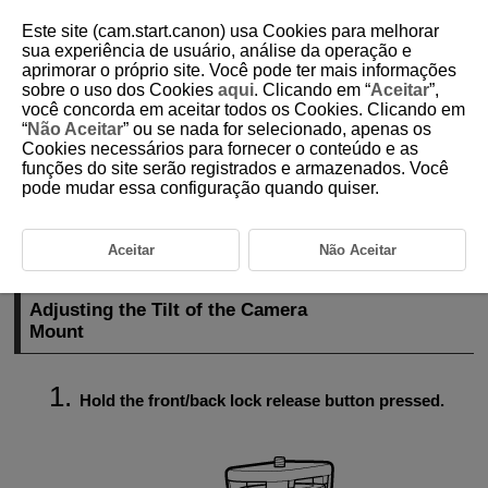
Este site (cam.start.canon) usa Cookies para melhorar
sua experiência de usuário, análise da operação e
aprimorar o próprio site. Você pode ter mais informações
sobre o uso dos Cookies
aqui
. Clicando em “
Aceitar
”,
D412-008
você concorda em aceitar todos os Cookies. Clicando em
“
Não Aceitar
” ou se nada for selecionado, apenas os
Adjusting the Angle of the Camera
Cookies necessários para fornecer o conteúdo e as
Mount
funções do site serão registrados e armazenados. Você
pode mudar essa configuração quando quiser.
Adjusting the Tilt of the Camera Mount
Aceitar
Não Aceitar
Camera Mount Turning
Adjusting the Tilt of the Camera
Mount
Hold the front/back lock release button pressed.