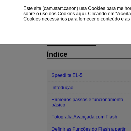
Este site (cam.start.canon) usa Cookies para melhor
sobre o uso dos Cookies
aqui
. Clicando em “
Aceita
Cookies necessários para fornecer o conteúdo e as
Speedlite EL-5
Fotografia com Flas
D255-034
Índice
Speedlite EL-5
Introdução
Primeiros passos e funcionamento
básico
Fotografia Avançada com Flash
Definir as Funções do Flash a partir