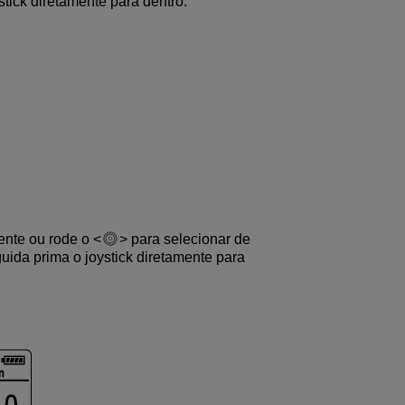
stick diretamente para dentro.
mente ou rode o
para selecionar de
uida prima o joystick diretamente para