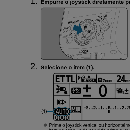
Empurre o joystick diretamente p
Selecione o item (1).
Prima o joystick vertical ou horizontal