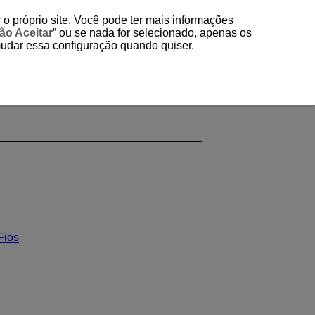
 o próprio site. Você pode ter mais informações
ão Aceitar
” ou se nada for selecionado, apenas os
mudar essa configuração quando quiser.
ão Sem Fios
Fios