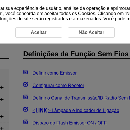
ar sua experiência de usuário, análise da operação e aprimorar
r
”, você concorda em aceitar todos os Cookies. Clicando em “
N
 funções do site serão registrados e armazenados. Você pode 
h Sem Fios por Transmissão via Rádio
Definições da Funç
Aceitar
Não Aceitar
Definições da Função Sem Fios
Definir como Emissor
Configurar como Recetor
Definir o Canal de Transmissão/ID Rádio Sem 
Lâmpada e Indicador de Ligação
Disparo do Flash Emissor ON / OFF