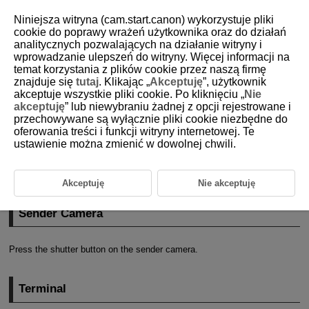
Niniejsza witryna (cam.start.canon) wykorzystuje pliki
cookie do poprawy wrażeń użytkownika oraz do działań
analitycznych pozwalających na działanie witryny i
wprowadzanie ulepszeń do witryny. Więcej informacji na
D348-012
temat korzystania z plików cookie przez naszą firmę
znajduje się
tutaj
. Klikając „
Akceptuję
”, użytkownik
Remote Shooting
akceptuje wszystkie pliki cookie. Po kliknięciu „
Nie
akceptuję
” lub niewybraniu żadnej z opcji rejestrowane i
przechowywane są wyłącznie pliki cookie niezbędne do
Sender Camera
oferowania treści i funkcji witryny internetowej. Te
ustawienie można zmienić w dowolnej chwili.
Terminal
You can operate the sender camera or terminal to remotely shoot with
the receiver camera.
Akceptuję
Nie akceptuję
Sender Camera
Press the shutter button on the sender camera.
Terminal