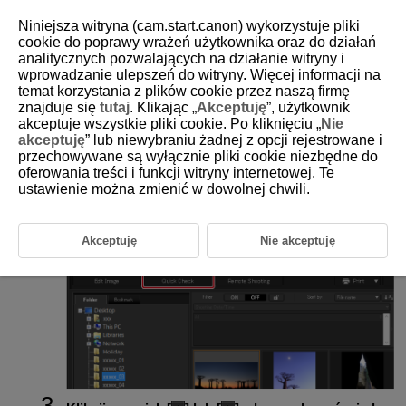
Niniejsza witryna (cam.start.canon) wykorzystuje pliki
cookie do poprawy wrażeń użytkownika oraz do działań
analitycznych pozwalających na działanie witryny i
wprowadzanie ulepszeń do witryny. Więcej informacji na
D233-016
temat korzystania z plików cookie przez naszą firmę
znajduje się
tutaj
. Klikając „
Akceptuję
”, użytkownik
Okno szybkiego przeglądu
akceptuje wszystkie pliki cookie. Po kliknięciu „
Nie
akceptuję
” lub niewybraniu żadnej z opcji rejestrowane i
przechowywane są wyłącznie pliki cookie niezbędne do
Okno szybkiego przeglądu zapewnia większy widok obrazów
wyświetlanych jako miniatury w oknie głównym, co ułatwia ich
oferowania treści i funkcji witryny internetowej. Te
przeglądanie i etykietowanie.
ustawienie można zmienić w dowolnej chwili.
Wybierz wiele obrazów do przejrzenia.
Akceptuję
Nie akceptuję
Kliknij przycisk [
Quick Check/Szybki przegląd
].