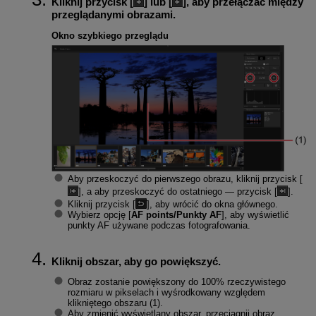
Kliknij przycisk [
] lub [
], aby przełączać między
przeglądanymi obrazami.
Okno szybkiego przeglądu
Aby przeskoczyć do pierwszego obrazu, kliknij przycisk [
], a aby przeskoczyć do ostatniego — przycisk [
].
Kliknij przycisk [
], aby wrócić do okna głównego.
Wybierz opcję [
AF points/Punkty AF
], aby wyświetlić
punkty AF używane podczas fotografowania.
Kliknij obszar, aby go powiększyć.
Obraz zostanie powiększony do 100% rzeczywistego
rozmiaru w pikselach i wyśrodkowany względem
klikniętego obszaru (1).
Aby zmienić wyświetlany obszar, przeciągnij obraz.