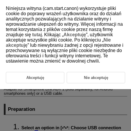
Niniejsza witryna (cam.start.canon) wykorzystuje pliki
cookie do poprawy wrażeń użytkownika oraz do działań
analitycznych pozwalających na działanie witryny i
wprowadzanie ulepszeń do witryny. Więcej informacji na
D388-241
temat korzystania z plików cookie przez naszą firmę
znajduje się
tutaj
. Klikając „
Akceptuję
”, użytkownik
Importing Images to a Smartphone
akceptuje wszystkie pliki cookie. Po kliknięciu „
Nie
akceptuję
” lub niewybraniu żadnej z opcji rejestrowane i
przechowywane są wyłącznie pliki cookie niezbędne do
Preparation
oferowania treści i funkcji witryny internetowej. Te
ustawienie można zmienić w dowolnej chwili.
Using Camera Connect
Using Smartphone Features
Akceptuję
Nie akceptuję
You can import images captured with the camera to a smartphone by
connecting the smartphone to the camera with Multi-Function Shoe
Adapter for Smartphone Link
AD-P1
(sold separately, for Android
smartphones only) or a USB cable.
Preparation
Select an option in [
:
Choose USB connection