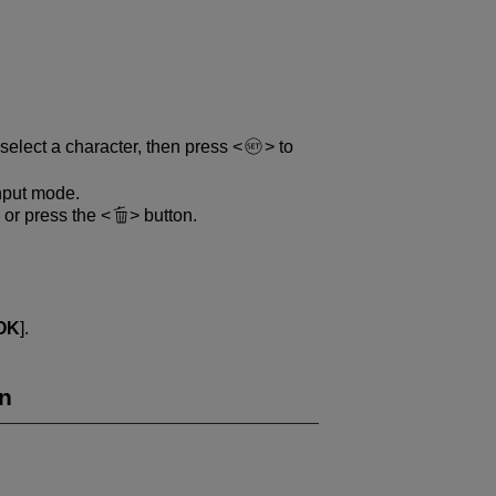
select a character, then press
to
nput mode.
] or press the
button.
OK
].
on