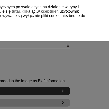
tycznych pozwalających na działanie witryny i
uje się
tutaj
. Klikając „
Akceptuję
”, użytkownik
echowywane są wyłącznie pliki cookie niezbędne do
corded to the image as Exif information.