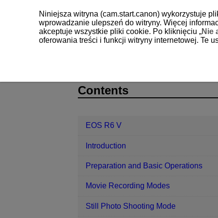
Niniejsza witryna (cam.start.canon) wykorzystuje pl
wprowadzanie ulepszeń do witryny. Więcej informacj
akceptuje wszystkie pliki cookie. Po kliknięciu „
Nie 
oferowania treści i funkcji witryny internetowej. Te
EOS R6 V
Set-up
Copyright Inf
D388-229
Contents
EOS R6 V
Introduction
Preparation and Basic Operations
Movie Recording Modes
Still Photo Shooting Mode