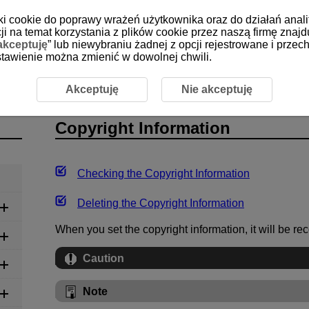
iki cookie do poprawy wrażeń użytkownika oraz do działań anali
i na temat korzystania z plików cookie przez naszą firmę znajd
akceptuję
” lub niewybraniu żadnej z opcji rejestrowane i prz
 ustawienie można zmienić w dowolnej chwili.
ormation
Akceptuję
Nie akceptuję
Copyright Information
Checking the Copyright Information
Deleting the Copyright Information
When you set the copyright information, it will be re
Caution
Note