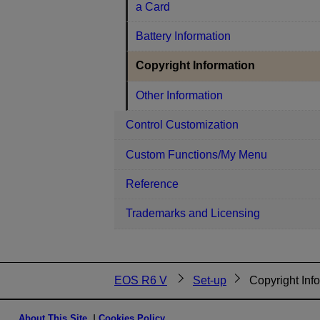
a Card
Battery Information
Copyright Information
Other Information
Control Customization
Custom Functions/My Menu
Reference
Trademarks and Licensing
EOS R6 V
Set-up
Copyright Inf
About This Site
Cookies Policy