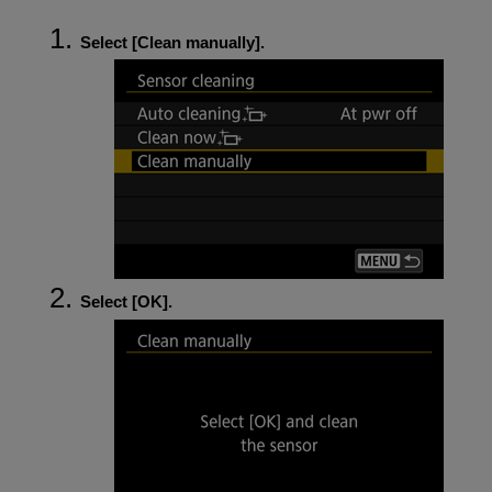
Select [
Clean manually
].
Select [
OK
].