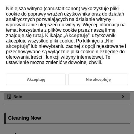
Niniejsza witryna (cam.start.canon) wykorzystuje pliki
cookie do poprawy wrażeń użytkownika oraz do działań
analitycznych pozwalających na działanie witryny i
wprowadzanie ulepszeń do witryny. Więcej informacji na
D388-222
temat korzystania z plików cookie przez naszą firmę
znajduje się
tutaj
. Klikając „
Akceptuję
”, użytkownik
Sensor Cleaning
akceptuje wszystkie pliki cookie. Po kliknięciu „
Nie
akceptuję
” lub niewybraniu żadnej z opcji rejestrowane i
przechowywane są wyłącznie pliki cookie niezbędne do
Cleaning Now
oferowania treści i funkcji witryny internetowej. Te
ustawienie można zmienić w dowolnej chwili.
Cleaning Automatically
Cleaning Manually
Akceptuję
Nie akceptuję
The camera's sensor cleaning feature cleans the front of the image
sensor.
Note
Cleaning Now