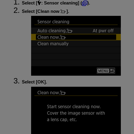
Select [
:
Sensor cleaning
] (
).
Select [
Clean now
].
Select [
OK
].