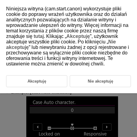
Niniejsza witryna (cam.start.canon) wykorzystuje pliki
cookie do poprawy wrażeń użytkownika oraz do działań
analitycznych pozwalających na działanie witryny i
wprowadzanie ulepszeń do witryny. Więcej informacji na
D388-212
temat korzystania z plików cookie przez naszą firmę
znajduje się
tutaj
. Klikając „
Akceptuję
”, użytkownik
Help
akceptuje wszystkie pliki cookie. Po kliknięciu „
Nie
akceptuję
” lub niewybraniu żadnej z opcji rejestrowane i
przechowywane są wyłącznie pliki cookie niezbędne do
Changing the Help Text Size
oferowania treści i funkcji witryny internetowej. Te
ustawienie można zmienić w dowolnej chwili.
When [
Help
] is displayed, you can display a description of the
feature by pressing the
button. Press it again to exit Help
display. To scroll the screen when a scrollbar (1) appears on the right,
turn the
dial.
Akceptuję
Nie akceptuję
Example: [
Case Auto character.
]