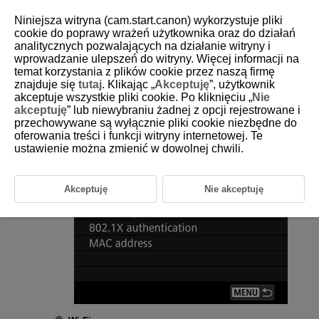
Niniejsza witryna (cam.start.canon) wykorzystuje pliki
cookie do poprawy wrażeń użytkownika oraz do działań
analitycznych pozwalających na działanie witryny i
wprowadzanie ulepszeń do witryny. Więcej informacji na
D388-184
temat korzystania z plików cookie przez naszą firmę
znajduje się
tutaj
. Klikając „
Akceptuję
”, użytkownik
Wi-Fi
Settings
akceptuje wszystkie pliki cookie. Po kliknięciu „
Nie
akceptuję
” lub niewybraniu żadnej z opcji rejestrowane i
przechowywane są wyłącznie pliki cookie niezbędne do
Select [
:
Wi-Fi settings
] (
).
oferowania treści i funkcji witryny internetowej. Te
ustawienie można zmienić w dowolnej chwili.
Select an option.
Akceptuję
Nie akceptuję