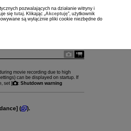
tycznych pozwalających na działanie witryny i
uje się
tutaj
. Klikając „
Akceptuję
”, użytkownik
echowywane są wyłącznie pliki cookie niezbędne do
uring movie recording due to high
ttings) can be displayed on startup. If
 set [
:
Shutdown warning
idance
] (
).