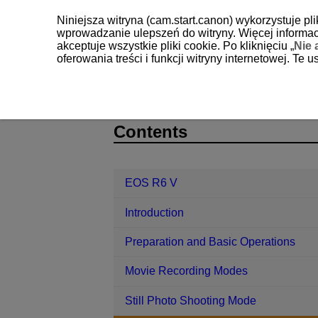
Niniejsza witryna (cam.start.canon) wykorzystuje pl
wprowadzanie ulepszeń do witryny. Więcej informacj
akceptuje wszystkie pliki cookie. Po kliknięciu „
Nie 
oferowania treści i funkcji witryny internetowej. Te
EOS R6 V
Shooting and Recording
D388-120
Contents
EOS R6 V
Introduction
Preparation and Basic Operations
Movie Recording Modes
Still Photo Shooting Mode