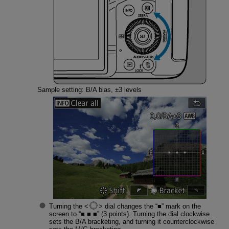
Sample setting: B/A bias, ±3 levels
Turning the
dial changes the “■” mark on the
screen to “■ ■ ■” (3 points). Turning the dial clockwise
sets the B/A bracketing, and turning it counterclockwise