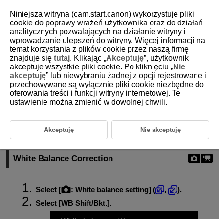
Niniejsza witryna (cam.start.canon) wykorzystuje pliki
cookie do poprawy wrażeń użytkownika oraz do działań
analitycznych pozwalających na działanie witryny i
wprowadzanie ulepszeń do witryny. Więcej informacji na
D388-087
temat korzystania z plików cookie przez naszą firmę
znajduje się
tutaj
. Klikając „
Akceptuję
”, użytkownik
White Balance Correction
akceptuje wszystkie pliki cookie. Po kliknięciu „
Nie
akceptuję
” lub niewybraniu żadnej z opcji rejestrowane i
przechowywane są wyłącznie pliki cookie niezbędne do
White Balance Correction
oferowania treści i funkcji witryny internetowej. Te
ustawienie można zmienić w dowolnej chwili.
White Balance Auto Bracketing
You can correct the white balance that is set. This adjustment will have
the same effect as using a commercially available color temperature
Akceptuję
Nie akceptuję
conversion filter or color compensating filter.
White Balance Correction
Select [
:
White balance setting
] (
,
).
Select [
WB Shift/Bkt.
].