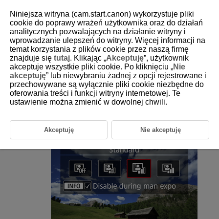
Niniejsza witryna (cam.start.canon) wykorzystuje pliki
cookie do poprawy wrażeń użytkownika oraz do działań
analitycznych pozwalających na działanie witryny i
wprowadzanie ulepszeń do witryny. Więcej informacji na
D388-084
temat korzystania z plików cookie przez naszą firmę
znajduje się
tutaj
. Klikając „
Akceptuję
”, użytkownik
Auto Lighting Optimizer
akceptuje wszystkie pliki cookie. Po kliknięciu „
Nie
akceptuję
” lub niewybraniu żadnej z opcji rejestrowane i
przechowywane są wyłącznie pliki cookie niezbędne do
Brightness and contrast can be corrected automatically if shots look
dark or contrast is too low or high.
oferowania treści i funkcji witryny internetowej. Te
ustawienie można zmienić w dowolnej chwili.
Select [
:
Auto Lighting Optimizer
] (
,
).
Akceptuję
Nie akceptuję
Set a correction option.