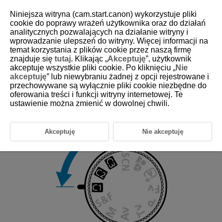
Niniejsza witryna (cam.start.canon) wykorzystuje pliki
cookie do poprawy wrażeń użytkownika oraz do działań
analitycznych pozwalających na działanie witryny i
wprowadzanie ulepszeń do witryny. Więcej informacji na
D388-055
temat korzystania z plików cookie przez naszą firmę
znajduje się
tutaj
. Klikając „
Akceptuję
”, użytkownik
Custom Shooting Modes
akceptuje wszystkie pliki cookie. Po kliknięciu „
Nie
akceptuję
” lub niewybraniu żadnej z opcji rejestrowane i
przechowywane są wyłącznie pliki cookie niezbędne do
You can shoot using camera settings assigned to [
:
Custom shooting
oferowania treści i funkcji witryny internetowej. Te
mode (C1-C3)
] (
).
ustawienie można zmienić w dowolnej chwili.
,
, and
on the Mode dial correspond to [
Custom
shooting mode: C1
], [
Custom shooting mode: C2
], and [
Custom
shooting mode: C3
].
Akceptuję
Nie akceptuję