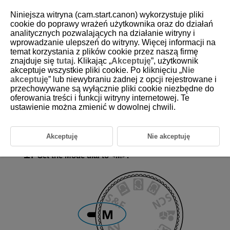
Niniejsza witryna (cam.start.canon) wykorzystuje pliki
cookie do poprawy wrażeń użytkownika oraz do działań
analitycznych pozwalających na działanie witryny i
wprowadzanie ulepszeń do witryny. Więcej informacji na
D388-054
temat korzystania z plików cookie przez naszą firmę
znajduje się
tutaj
. Klikając „
Akceptuję
”, użytkownik
M: Manual Exposure
akceptuje wszystkie pliki cookie. Po kliknięciu „
Nie
akceptuję
” lub niewybraniu żadnej z opcji rejestrowane i
przechowywane są wyłącznie pliki cookie niezbędne do
Exposure Compensation with ISO Auto
oferowania treści i funkcji witryny internetowej. Te
In this mode, you set both the shutter speed and aperture value as
ustawienie można zmienić w dowolnej chwili.
desired. To determine the exposure, refer to the exposure level indicator
or use a commercially available exposure meter.
M
stands for Manual.
Akceptuję
Nie akceptuję
Set the Mode dial to
M
.