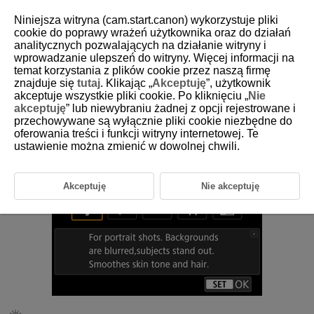
Niniejsza witryna (cam.start.canon) wykorzystuje pliki
cookie do poprawy wrażeń użytkownika oraz do działań
analitycznych pozwalających na działanie witryny i
wprowadzanie ulepszeń do witryny. Więcej informacji na
D388-045
temat korzystania z plików cookie przez naszą firmę
znajduje się
tutaj
. Klikając „
Akceptuję
”, użytkownik
Portrait
akceptuje wszystkie pliki cookie. Po kliknięciu „
Nie
akceptuję
” lub niewybraniu żadnej z opcji rejestrowane i
przechowywane są wyłącznie pliki cookie niezbędne do
Use [
] (
Portrait
) to blur the background and make the person you
oferowania treści i funkcji witryny internetowej. Te
shoot stand out. It also makes skin tones and hair look softer.
ustawienie można zmienić w dowolnej chwili.
Akceptuję
Nie akceptuję