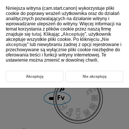
Niniejsza witryna (cam.start.canon) wykorzystuje pliki
cookie do poprawy wrażeń użytkownika oraz do działań
analitycznych pozwalających na działanie witryny i
wprowadzanie ulepszeń do witryny. Więcej informacji na
D388-036
temat korzystania z plików cookie przez naszą firmę
znajduje się
tutaj
. Klikając „
Akceptuję
”, użytkownik
Movie Auto Exposure
akceptuje wszystkie pliki cookie. Po kliknięciu „
Nie
akceptuję
” lub niewybraniu żadnej z opcji rejestrowane i
przechowywane są wyłącznie pliki cookie niezbędne do
Exposure is controlled automatically to suit the brightness.
oferowania treści i funkcji witryny internetowej. Te
ustawienie można zmienić w dowolnej chwili.
Set the recording mode to [
].
Akceptuję
Nie akceptuję