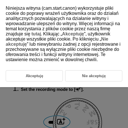
Niniejsza witryna (cam.start.canon) wykorzystuje pliki
cookie do poprawy wrażeń użytkownika oraz do działań
analitycznych pozwalających na działanie witryny i
wprowadzanie ulepszeń do witryny. Więcej informacji na
D388-030
temat korzystania z plików cookie przez naszą firmę
znajduje się
tutaj
. Klikając „
Akceptuję
”, użytkownik
A+: Fully Automatic Recording
akceptuje wszystkie pliki cookie. Po kliknięciu „
Nie
(Scene Intelligent Auto)
akceptuję
” lub niewybraniu żadnej z opcji rejestrowane i
przechowywane są wyłącznie pliki cookie niezbędne do
oferowania treści i funkcji witryny internetowej. Te
Scene Icons
ustawienie można zmienić w dowolnej chwili.
The camera detects the type of scene and sets all settings accordingly.
The detected scene type is indicated in the upper left of the screen. For
icon details, see
Scene Icons
.
Akceptuję
Nie akceptuję
Set the recording mode to [
].