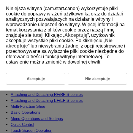
Niniejsza witryna (cam.start.canon) wykorzystuje pliki
cookie do poprawy wrażeń użytkownika oraz do działań
analitycznych pozwalających na działanie witryny i
wprowadzanie ulepszeń do witryny. Więcej informacji na
D388-015
temat korzystania z plików cookie przez naszą firmę
znajduje się
tutaj
. Klikając „
Akceptuję
”, użytkownik
Preparation and Basic Operations
akceptuje wszystkie pliki cookie. Po kliknięciu „
Nie
akceptuję
” lub niewybraniu żadnej z opcji rejestrowane i
przechowywane są wyłącznie pliki cookie niezbędne do
This chapter describes preparatory steps before you start shooting and
the basic camera operations.
oferowania treści i funkcji witryny internetowej. Te
ustawienie można zmienić w dowolnej chwili.
Charging the Battery
Inserting/Removing Batteries
Inserting/Removing Cards
Akceptuję
Nie akceptuję
Using the Screen
Turning on the Power
Attaching and Detaching RF/
RF-S
Lenses
Attaching and Detaching EF/
EF-S
Lenses
Multi-Function Shoe
Basic Operations
Menu Operations and Settings
Quick Control
Touch-Screen Operation