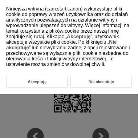
Niniejsza witryna (cam.start.canon) wykorzystuje pliki
cookie do poprawy wrażeń użytkownika oraz do działań
analitycznych pozwalających na działanie witryny i
wprowadzanie ulepszeń do witryny. Więcej informacji na
D388-004
temat korzystania z plików cookie przez naszą firmę
znajduje się
tutaj
. Klikając „
Akceptuję
”, użytkownik
Supplemental Information
akceptuje wszystkie pliki cookie. Po kliknięciu „
Nie
akceptuję
” lub niewybraniu żadnej z opcji rejestrowane i
przechowywane są wyłącznie pliki cookie niezbędne do
Refer to the following website for information on lenses compatible with
camera features, and for supplemental information about the camera.
oferowania treści i funkcji witryny internetowej. Te
ustawienie można zmienić w dowolnej chwili.
https://cam.start.canon/H001/
Akceptuję
Nie akceptuję