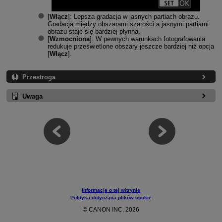
[
Włącz
]: Lepsza gradacja w jasnych partiach obrazu.
Gradacja między obszarami szarości a jasnymi partiami
obrazu staje się bardziej płynna.
[
Wzmocniona
]: W pewnych warunkach fotografowania
redukuje prześwietlone obszary jeszcze bardziej niż opcja
[
Włącz
].
Przestroga
Uwaga
Informacje o tej witrynie
Polityka dotycząca plików cookie
© CANON INC. 2026