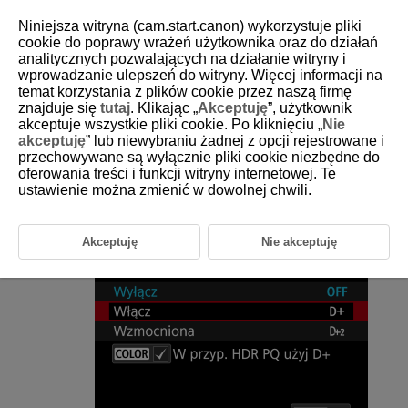
Niniejsza witryna (cam.start.canon) wykorzystuje pliki
cookie do poprawy wrażeń użytkownika oraz do działań
analitycznych pozwalających na działanie witryny i
wprowadzanie ulepszeń do witryny. Więcej informacji na
D375-078
temat korzystania z plików cookie przez naszą firmę
znajduje się
tutaj
. Klikając „
Akceptuję
”, użytkownik
Priorytet jasnych partii obrazu
akceptuje wszystkie pliki cookie. Po kliknięciu „
Nie
akceptuję
” lub niewybraniu żadnej z opcji rejestrowane i
przechowywane są wyłącznie pliki cookie niezbędne do
Można zredukować występowanie prześwietlonej, przyciętej bieli.
oferowania treści i funkcji witryny internetowej. Te
ustawienie można zmienić w dowolnej chwili.
Wybierz [
:
Priorytet jasnych partii obr.
] (
,
).
Ustaw opcję.
Akceptuję
Nie akceptuję