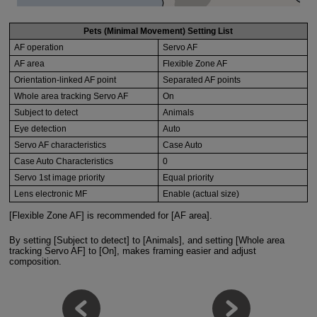
Pets (Minimal Movement) Setting List
AF operation
Servo AF
AF area
Flexible Zone AF
Orientation-linked AF point
Separated AF points
Whole area tracking Servo AF
On
Subject to detect
Animals
Eye detection
Auto
Servo AF characteristics
Case Auto
Case Auto Characteristics
0
Servo 1st image priority
Equal priority
Lens electronic MF
Enable (actual size)
[Flexible Zone AF] is recommended for [AF area].
By setting [Subject to detect] to [Animals], and setting [Whole area
tracking Servo AF] to [On], makes framing easier and adjust
composition.