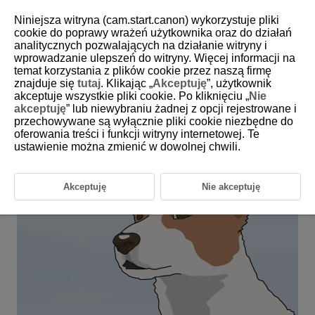
Niniejsza witryna (cam.start.canon) wykorzystuje pliki
cookie do poprawy wrażeń użytkownika oraz do działań
analitycznych pozwalających na działanie witryny i
6-35 Animals: Pets (No Obstructions and
wprowadzanie ulepszeń do witryny. Więcej informacji na
Minimal Movement)
temat korzystania z plików cookie przez naszą firmę
znajduje się
tutaj
. Klikając „
Akceptuję
”, użytkownik
akceptuje wszystkie pliki cookie. Po kliknięciu „
Nie
This setting is perfect for wild animals and pets that do not move
akceptuję
” lub niewybraniu żadnej z opcji rejestrowane i
too much.
przechowywane są wyłącznie pliki cookie niezbędne do
oferowania treści i funkcji witryny internetowej. Te
ustawienie można zmienić w dowolnej chwili.
Akceptuję
Nie akceptuję