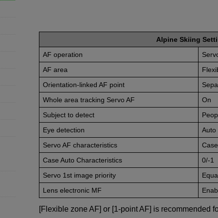
Alpine Skiing Sett
AF operation
Serv
AF area
Flexi
Orientation-linked AF point
Sepa
Whole area tracking Servo AF
On
Subject to detect
Peop
Eye detection
Auto
Servo AF characteristics
Case
Case Auto Characteristics
0/-1
Servo 1st image priority
Equal
Lens electronic MF
Enabl
[Flexible zone AF] or [1-point AF] is recommended fo