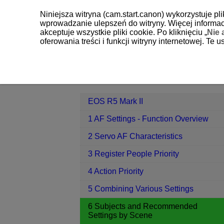
Niniejsza witryna (cam.start.canon) wykorzystuje pl
wprowadzanie ulepszeń do witryny. Więcej informacj
akceptuje wszystkie pliki cookie. Po kliknięciu „
Nie 
oferowania treści i funkcji witryny internetowej. Te
EOS R5 Mark II
6 Subjects and Re
Contents
EOS R5 Mark II
1 AF Settings - Function Overview
2 Servo AF Characteristics
3 Register People Priority
4 Action Priority
5 Combining Various Settings
6 Subjects and Recommended
Settings by Scene