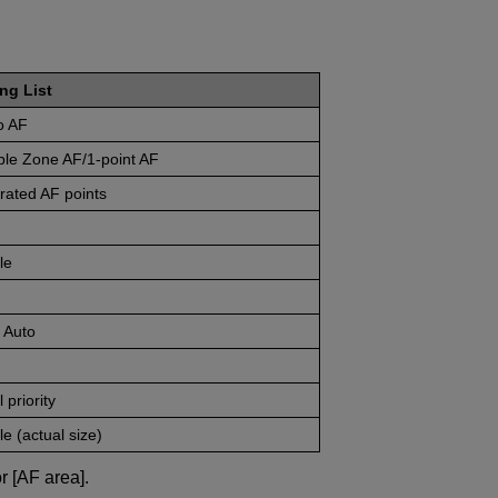
ing List
o AF
ble Zone AF/1-point AF
rated AF points
le
 Auto
 priority
e (actual size)
r [AF area].