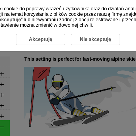
iki cookie do poprawy wrażeń użytkownika oraz do działań anali
i na temat korzystania z plików cookie przez naszą firmę znajd
akceptuję
” lub niewybraniu żadnej z opcji rejestrowane i prz
 ustawienie można zmienić w dowolnej chwili.
commended Settings by Scene
6-12 Winter: Alpine Skiing
6-12 Winter: Alpine Skiing
Akceptuję
Nie akceptuję
This setting is perfect for fast-moving alpine skie