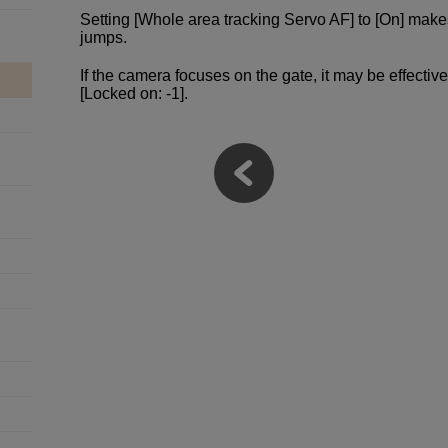
Setting [Whole area tracking Servo AF] to [On] makes
jumps.
If the camera focuses on the gate, it may be effective
[Locked on: -1].