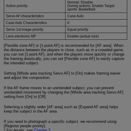
Normal: Disable
Action priority
During actions: Enable Target
sports: Basketball
Servo AF characteristics
Case Auto
Case Auto Characteristics
0
Servo 1st image priority
Equal priority
Lens electronic MF
Enable (actual size)
[Flexible zone AF] or [1-point AF] is recommended for [AF area]. When
the distance between the players is close, such as in a crowded game,
you can set [1-point AF], and when the players move quickly or change
the framing drastically, you can set [Flexible zone AF] to easily capture
the intended subject.
Setting [Whole area tracking Servo AF] to [On] makes framing easier
and adjust the composition.
If the AF frame moves to an unintended subject, you can prevent
unintended movement by changing the [Whole area tracking Servo AF]
setting from [On] to [Off].
Selecting a slightly wider [AF area] such as [Expand AF area] helps
keep the subject in the AF area.
If you need to photograph a specific subject, we recommend using
[Register people priority].
* For details, see
Chapter 3
.