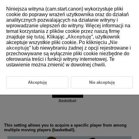
Niniejsza witryna (cam.start.canon) wykorzystuje pliki
cookie do poprawy wrażeń użytkownika oraz do działań
analitycznych pozwalających na działanie witryny i
6-2 Ball Sports: Basketball
wprowadzanie ulepszeń do witryny. Więcej informacji na
temat korzystania z plików cookie przez naszą firmę
znajduje się
tutaj
. Klikając „
Akceptuję
”, użytkownik
akceptuje wszystkie pliki cookie. Po kliknięciu „
Nie
akceptuję
” lub niewybraniu żadnej z opcji rejestrowane i
przechowywane są wyłącznie pliki cookie niezbędne do
oferowania treści i funkcji witryny internetowej. Te
Action priority
ustawienie można zmienić w dowolnej chwili.
Akceptuję
Nie akceptuję
Basketball
This setting allows you to acquire a specific player from among
multiple moving players (basketball).