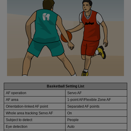
Basketball Setting List
AF operation
Servo AF
AF area
1-point AF/Flexible Zone AF
Orientation-linked AF point
Separated AF points
Whole area tracking Servo AF
On
Subject to detect
People
Eye detection
Auto