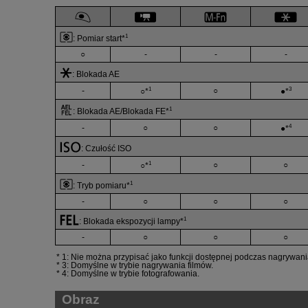
1
:
Pomiar start
*
○
-
-
-
:
Blokada AE
1
3
-
○
○*
●*
1
:
Blokada AE/Blokada FE
*
4
-
○
○
●*
:
Czułość ISO
1
-
○
○
○*
1
:
Tryb pomiaru
*
-
○
○
○
1
:
Blokada ekspozycji lampy
*
-
○
○
○
1: Nie można przypisać jako funkcji dostępnej podczas nagrywania
3: Domyślne w trybie nagrywania filmów.
4: Domyślne w trybie fotografowania.
Obraz