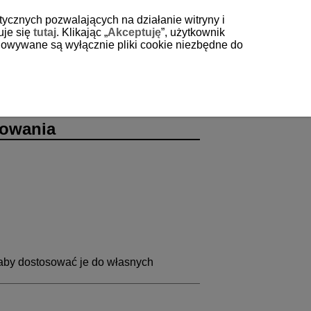
tycznych pozwalających na działanie witryny i
uje się
tutaj
. Klikając „
Akceptuję
”, użytkownik
echowywane są wyłącznie pliki cookie niezbędne do
rowania
 aby dostosować je do własnych