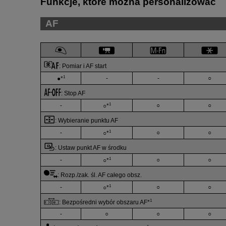
Funkcje, które można personalizować
AF
:
Pomiar i AF start
1
-
-
○
●*
:
Stop AF
1
-
○
○
○*
:
Wybieranie punktu AF
1
-
○
○
○*
:
Ustaw punkt AF w środku
1
-
○
○
○*
:
Rozp./zak. śl. AF całego obsz.
1
-
○
○
○*
1
:
Bezpośredni wybór obszaru AF
*
-
○
○
○