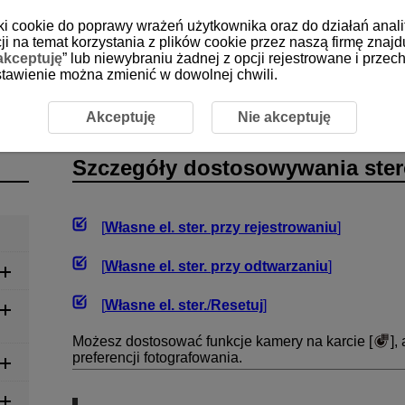
iki cookie do poprawy wrażeń użytkownika oraz do działań anali
i na temat korzystania z plików cookie przez naszą firmę znajd
akceptuję
” lub niewybraniu żadnej z opcji rejestrowane i prz
 ustawienie można zmienić w dowolnej chwili.
rowania
Szczegóły dostosowywania sterowania
Akceptuję
Nie akceptuję
Szczegóły dostosowywania ste
[
Własne el. ster. przy rejestrowaniu
]
[
Własne el. ster. przy odtwarzaniu
]
[
Własne el. ster.
/
Resetuj
]
Możesz dostosować funkcje kamery na karcie [
],
preferencji fotografowania.