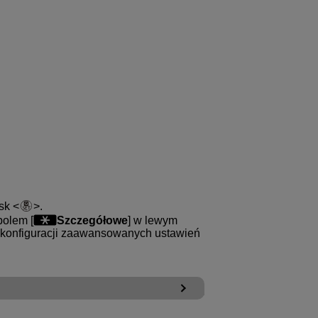
isk
.
bolem [
Szczegółowe
] w lewym
ć konfiguracji zaawansowanych ustawień