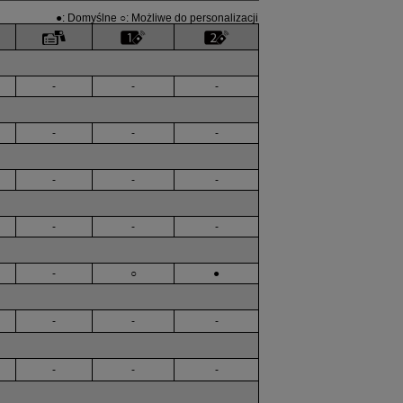
●: Domyślne ○: Możliwe do personalizacji
-
-
-
-
-
-
-
-
-
-
-
-
-
○
●
-
-
-
-
-
-