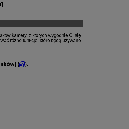
u
]
sków kamery, z których wygodnie Ci się
ywać różne funkcje, które będą używane
isków
] (
).