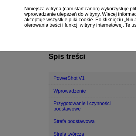
Niniejsza witryna (cam.start.canon) wykorzystuje pl
wprowadzanie ulepszeń do witryny. Więcej informacj
akceptuje wszystkie pliki cookie. Po kliknięciu „
Nie 
oferowania treści i funkcji witryny internetowej. Te
PowerShot V1
Dostosowywanie ste
D292-193
Spis treści
PowerShot V1
Wprowadzenie
Przygotowanie i czynności
podstawowe
Strefa podstawowa
Strefa twórcza