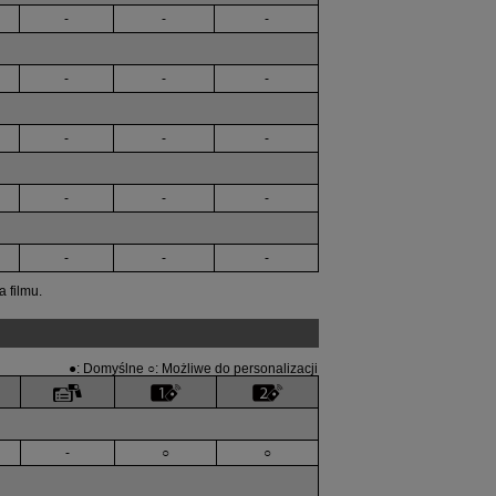
-
-
-
-
-
-
-
-
-
-
-
-
-
-
-
 filmu.
●: Domyślne ○: Możliwe do personalizacji
-
○
○