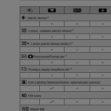
1
:
Jakość obrazu
*
-
○
○
○
1
:
1-przyc. nastawa jakości obrazu
*
-
○
○
○
1
:
1-przyc.jakość obrazu (wstrz.)
*
-
○
○
○
1
:
Przycinanie/Format obr.
*
-
○
○
○
1
:
Przełącz.między krop/form.obr.
*
-
○
○
○
:
Auto Lighting Optimizer/Autom. optymalizator jasności
1
-
○
○
○*
:
Filtr szary
1
-
○
○
○*
:
Wybór WB