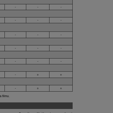
-
-
-
-
-
-
-
-
-
-
-
-
-
-
-
-
○
○
-
○
○
 filmu.