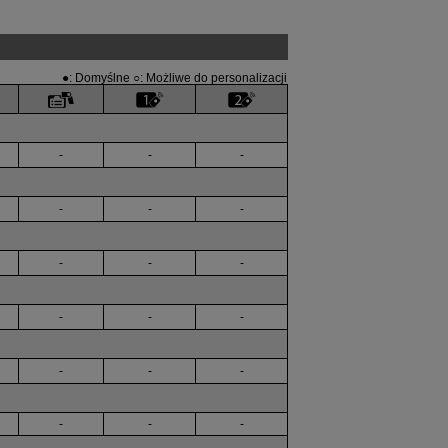
●: Domyślne ○: Możliwe do personalizacji
-
-
-
-
-
-
-
-
-
-
-
-
-
-
-
-
-
-