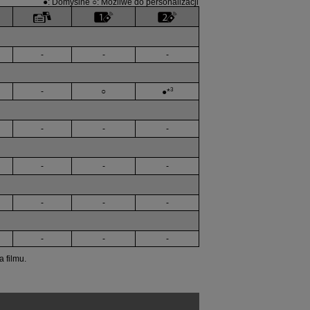
●: Domyślne ○: Możliwe do personalizacji
-
-
-
3
-
○
●*
-
-
-
-
-
-
-
-
-
-
-
-
 filmu.