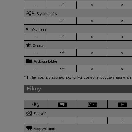
1
-
○
○
○*
:
Styl obrazów
1
-
○
○
○*
:
Ochrona
1
-
○
○
○*
:
Ocena
1
-
○
○
○*
:
Wybierz folder
1
-
○
○
○*
1: Nie można przypisać jako funkcji dostępnej podczas nagrywania
Filmy
2
:
Zebra
*
-
-
○
○
:
Nagryw. filmu