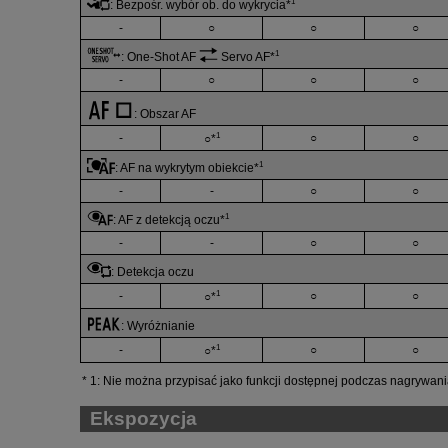
1
:
Bezpośr. wybór ob. do wykrycia
*
-
○
○
○
1
:
One-Shot AF
Servo AF
*
-
○
○
○
:
Obszar AF
1
-
○
○
○*
1
:
AF na wykrytym obiekcie
*
-
-
○
○
1
:
AF z detekcją oczu
*
-
-
○
○
:
Detekcja oczu
1
-
○
○
○*
:
Wyróżnianie
1
-
○
○
○*
1: Nie można przypisać jako funkcji dostępnej podczas nagrywania
Ekspozycja