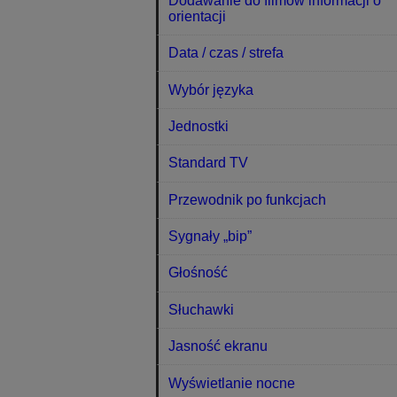
Dodawanie do filmów informacji o
orientacji
Data / czas / strefa
Wybór języka
Jednostki
Standard TV
Przewodnik po funkcjach
Sygnały „bip”
Głośność
Słuchawki
Jasność ekranu
Wyświetlanie nocne