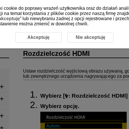
iki cookie do poprawy wrażeń użytkownika oraz do działań anali
i na temat korzystania z plików cookie przez naszą firmę znajd
akceptuję
” lub niewybraniu żadnej z opcji rejestrowane i prz
 ustawienie można zmienić w dowolnej chwili.
elczość HDMI
Akceptuję
Nie akceptuję
Rozdzielczość HDMI
Ustaw rozdzielczość wyjściową obrazu używaną, gd
lub zewnętrznego urządzenia nagrywającego za p
Wybierz [
:
Rozdzielczość HDMI
]
Wybierz opcję.