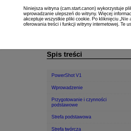
Niniejsza witryna (cam.start.canon) wykorzystuje pl
wprowadzanie ulepszeń do witryny. Więcej informacj
akceptuje wszystkie pliki cookie. Po kliknięciu „
Nie 
oferowania treści i funkcji witryny internetowej. Te
PowerShot V1
Nastawy
Rozdzi
D292-182
Spis treści
PowerShot V1
Wprowadzenie
Przygotowanie i czynności
podstawowe
Strefa podstawowa
Strefa twórcza