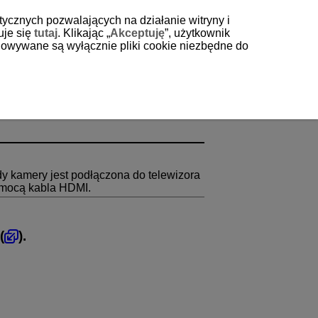
tycznych pozwalających na działanie witryny i
uje się
tutaj
. Klikając „
Akceptuję
”, użytkownik
echowywane są wyłącznie pliki cookie niezbędne do
y kamery jest podłączona do telewizora
omocą kabla HDMI.
 (
).