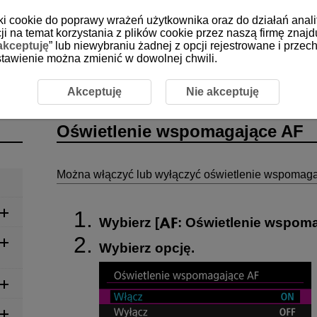
iki cookie do poprawy wrażeń użytkownika oraz do działań anali
i na temat korzystania z plików cookie przez naszą firmę znajd
akceptuję
” lub niewybraniu żadnej z opcji rejestrowane i prz
 ustawienie można zmienić w dowolnej chwili.
Oświetlenie wspomagające AF
Akceptuję
Nie akceptuję
Oświetlenie wspomagające AF
Można włączyć lub wyłączyć oświetlenie wspomagaj
Wybierz [
:
Oświetlenie wspom
Wybierz opcję.