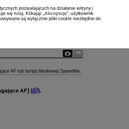
tycznych pozwalających na działanie witryny i
uje się
tutaj
. Klikając „
Akceptuję
”, użytkownik
echowywane są wyłącznie pliki cookie niezbędne do
ące AF lub lampy błyskowej Speedlite.
agające AF
] (
).