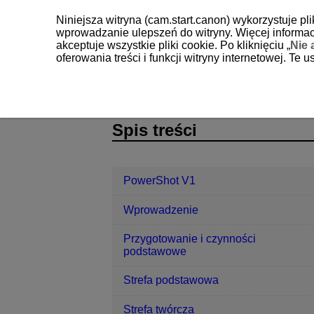
Niniejsza witryna (cam.start.canon) wykorzystuje pl
wprowadzanie ulepszeń do witryny. Więcej informacj
akceptuje wszystkie pliki cookie. Po kliknięciu „
Nie 
oferowania treści i funkcji witryny internetowej. Te
PowerShot V1
AF/Tryb wyzwalania
D292-101
Spis treści
PowerShot V1
Wprowadzenie
Przygotowanie i czynności
podstawowe
Strefa podstawowa
Strefa twórcza