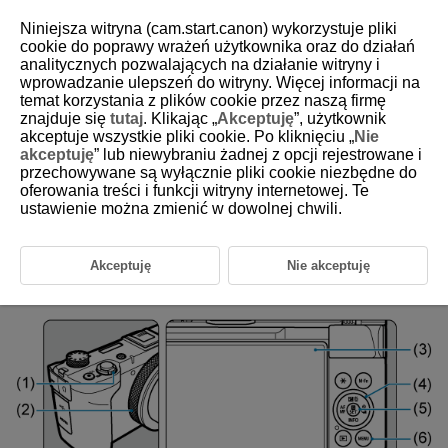
Niniejsza witryna (cam.start.canon) wykorzystuje pliki
cookie do poprawy wrażeń użytkownika oraz do działań
analitycznych pozwalających na działanie witryny i
wprowadzanie ulepszeń do witryny. Więcej informacji na
D292-021
temat korzystania z plików cookie przez naszą firmę
znajduje się
tutaj
. Klikając „
Akceptuję
”, użytkownik
Korzystanie z menu i ustawienia
akceptuje wszystkie pliki cookie. Po kliknięciu „
Nie
akceptuję
” lub niewybraniu żadnej z opcji rejestrowane i
przechowywane są wyłącznie pliki cookie niezbędne do
Ekran menu strefy twórczej
oferowania treści i funkcji witryny internetowej. Te
ustawienie można zmienić w dowolnej chwili.
Ekran menu strefy podstawowej
Sposób konfiguracji ustawień menu
Akceptuję
Nie akceptuję
Wyszarzone pozycje menu