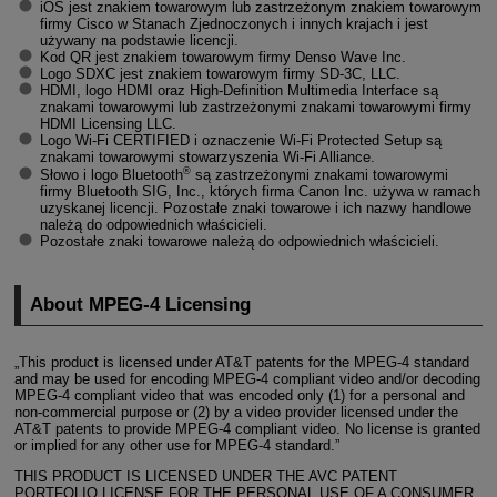
iOS jest znakiem towarowym lub zastrzeżonym znakiem towarowym
firmy Cisco w Stanach Zjednoczonych i innych krajach i jest
używany na podstawie licencji.
Kod QR jest znakiem towarowym firmy Denso Wave Inc.
Logo SDXC jest znakiem towarowym firmy SD-3C, LLC.
HDMI, logo HDMI oraz High-Definition Multimedia Interface są
znakami towarowymi lub zastrzeżonymi znakami towarowymi firmy
HDMI Licensing LLC.
Logo
Wi-Fi
CERTIFIED i oznaczenie
Wi-Fi
Protected Setup są
znakami towarowymi stowarzyszenia
Wi-Fi
Alliance.
®
Słowo i logo Bluetooth
są zastrzeżonymi znakami towarowymi
firmy Bluetooth SIG, Inc., których firma Canon Inc. używa w ramach
uzyskanej licencji. Pozostałe znaki towarowe i ich nazwy handlowe
należą do odpowiednich właścicieli.
Pozostałe znaki towarowe należą do odpowiednich właścicieli.
About
MPEG-4
Licensing
„This product is licensed under AT&T patents for the
MPEG-4
standard
and may be used for encoding
MPEG-4
compliant video and/or decoding
MPEG-4
compliant video that was encoded only (1) for a personal and
non-commercial purpose or (2) by a video provider licensed under the
AT&T patents to provide
MPEG-4
compliant video. No license is granted
or implied for any other use for
MPEG-4
standard.”
THIS PRODUCT IS LICENSED UNDER THE AVC PATENT
PORTFOLIO LICENSE FOR THE PERSONAL USE OF A CONSUMER