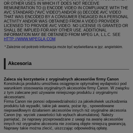
OR OTHER USES IN WHICH IT DOES NOT RECEIVE
REMUNERATION TO (i) ENCODE VIDEO IN COMPLIANCE WITH THE
AVC STANDARD (''AVC VIDEO'') AND/OR (ii) DECODE AVC VIDEO
THAT WAS ENCODED BY A CONSUMER ENGAGED IN A PERSONAL
ACTIVITY AND/OR WAS OBTAINED FROM A VIDEO PROVIDER
LICENSED TO PROVIDE AVC VIDEO. NO LICENSE IS GRANTED OR
SHALL BE IMPLIED FOR ANY OTHER USE. ADDITIONAL
INFORMATION MAY BE OBTAINED FROM MPEG LA, L.L.C. SEE
HTTP://WWW.MPEGLA.COM
Zależnie od potrzeb informacja może być wyświetlana w jęz. angielskim.
Akcesoria
Zaleca się korzystanie z oryginalnych akcesoriów firmy Canon
Konstrukcja produktu umożliwia osiągnięcie optymalnej wydajności pod
warunkiem stosowania oryginalnych akcesoriów firmy Canon. W związku
z tym zalecane jest używanie niniejszego produktu z oryginalnymi
akcesoriami.
Firma Canon nie ponosi odpowiedzialności za jakiekolwiek uszkodzenia
produktu lub wypadki, takie jak awaria, pożar itp., spowodowane
nieprawidłowym działaniem akcesoriów innych niż oryginalne akcesoria
Canon (np. wyciek zawartości lub wybuch akumulatora). Należy
pamiętać, że naprawy przeprowadzane z uwagi na awarię akcesoriów
innych niż oryginalne akcesoria nie zostaną objęte niniejszą gwarancją.
Naprawy takie można zlecić, uiszczając odpowiednią opłatę.