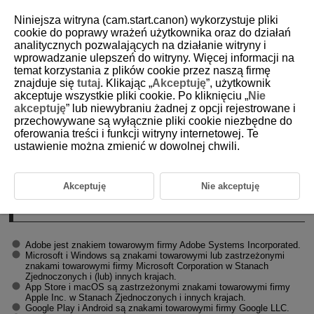
Niniejsza witryna (cam.start.canon) wykorzystuje pliki
cookie do poprawy wrażeń użytkownika oraz do działań
analitycznych pozwalających na działanie witryny i
wprowadzanie ulepszeń do witryny. Więcej informacji na
D101-204
temat korzystania z plików cookie przez naszą firmę
znajduje się
tutaj
. Klikając „
Akceptuję
”, użytkownik
Znaki towarowe i licencje
akceptuje wszystkie pliki cookie. Po kliknięciu „
Nie
akceptuję
” lub niewybraniu żadnej z opcji rejestrowane i
przechowywane są wyłącznie pliki cookie niezbędne do
Znaki towarowe
oferowania treści i funkcji witryny internetowej. Te
ustawienie można zmienić w dowolnej chwili.
About
MPEG-4
Licensing
Akcesoria
Akceptuję
Nie akceptuję
Znaki towarowe
Adobe jest znakiem towarowym firmy Adobe Systems Incorporated.
Microsoft i Windows są znakami towarowymi lub zastrzeżonymi
znakami towarowymi firmy Microsoft Corporation w Stanach
Zjednoczonych i (lub) innych krajach.
App Store i macOS są zastrzeżonymi znakami towarowymi firmy
Apple Inc. w Stanach Zjednoczonych i innych krajach.
Google Play i Android są znakami towarowymi firmy Google LLC.