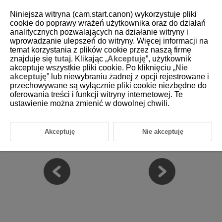
Niniejsza witryna (cam.start.canon) wykorzystuje pliki
cookie do poprawy wrażeń użytkownika oraz do działań
analitycznych pozwalających na działanie witryny i
wprowadzanie ulepszeń do witryny. Więcej informacji na
D101-192
temat korzystania z plików cookie przez naszą firmę
znajduje się
tutaj
. Klikając „
Akceptuję
”, użytkownik
Moje menu
akceptuje wszystkie pliki cookie. Po kliknięciu „
Nie
akceptuję
” lub niewybraniu żadnej z opcji rejestrowane i
przechowywane są wyłącznie pliki cookie niezbędne do
Na karcie Moje menu można zapisać pozycje menu i funkcje
indywidualne, których ustawienia są często zmieniane.
oferowania treści i funkcji witryny internetowej. Te
ustawienie można zmienić w dowolnej chwili.
Przestroga
Menu karty: Moje menu
Akceptuję
Nie akceptuję
Rejestrowanie Mojego menu