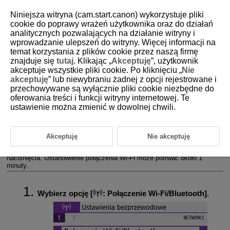
Niniejsza witryna (cam.start.canon) wykorzystuje pliki
cookie do poprawy wrażeń użytkownika oraz do działań
analitycznych pozwalających na działanie witryny i
wprowadzanie ulepszeń do witryny. Więcej informacji na
D101-150
temat korzystania z plików cookie przez naszą firmę
znajduje się
tutaj
. Klikając „
Akceptuję
”, użytkownik
Nawiązywanie połączenia
Wi-Fi
za
akceptuje wszystkie pliki cookie. Po kliknięciu „
Nie
pośrednictwem punktów dostępu
akceptuję
” lub niewybraniu żadnej z opcji rejestrowane i
przechowywane są wyłącznie pliki cookie niezbędne do
oferowania treści i funkcji witryny internetowej. Te
Tryb punktu dostępu aparatu
ustawienie można zmienić w dowolnej chwili.
Ręczna konfiguracja adresu IP
W niniejszej części opisano sposób nawiązywania połączenia z siecią
Akceptuję
Nie akceptuję
Wi-Fi
przy użyciu punktu dostępu zgodnego z WPS (tryb PBC).
W pierwszej kolejności sprawdź położenie przycisku WPS i czas jego
naciśnięcia. Ustanowienie połączenia
Wi-Fi
może potrwać około 1
minuty.
Wybierz opcję [
:
Połączenie Wi-Fi/Bluetooth
].