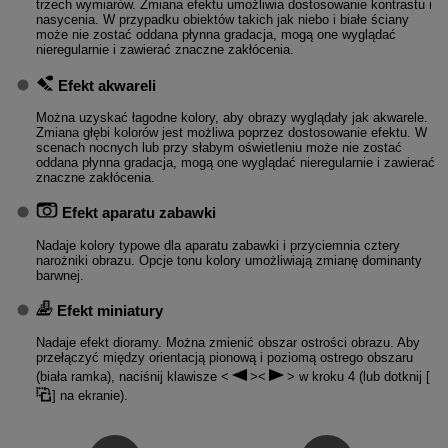
trzech wymiarów. Zmiana efektu umożliwia dostosowanie kontrastu i
nasycenia. W przypadku obiektów takich jak niebo i białe ściany
może nie zostać oddana płynna gradacja, mogą one wyglądać
nieregularnie i zawierać znaczne zakłócenia.
Efekt akwareli
Można uzyskać łagodne kolory, aby obrazy wyglądały jak akwarele.
Zmiana głębi kolorów jest możliwa poprzez dostosowanie efektu. W
scenach nocnych lub przy słabym oświetleniu może nie zostać
oddana płynna gradacja, mogą one wyglądać nieregularnie i zawierać
znaczne zakłócenia.
Efekt aparatu zabawki
Nadaje kolory typowe dla aparatu zabawki i przyciemnia cztery
narożniki obrazu. Opcje tonu kolory umożliwiają zmianę dominanty
barwnej.
Efekt miniatury
Nadaje efekt dioramy. Można zmienić obszar ostrości obrazu. Aby
przełączyć między orientacją pionową i poziomą ostrego obszaru
(biała ramka), naciśnij klawisze
w kroku 4 (lub dotknij [
] na ekranie).