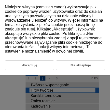
Niniejsza witryna (cam.start.canon) wykorzystuje pliki
cookie do poprawy wrażeń użytkownika oraz do działań
analitycznych pozwalających na działanie witryny i
wprowadzanie ulepszeń do witryny. Więcej informacji na
D101-130
temat korzystania z plików cookie przez naszą firmę
znajduje się
tutaj
. Klikając „
Akceptuję
”, użytkownik
Filtry twórcze
akceptuje wszystkie pliki cookie. Po kliknięciu „
Nie
akceptuję
” lub niewybraniu żadnej z opcji rejestrowane i
przechowywane są wyłącznie pliki cookie niezbędne do
Można zastosować poniższą obróbkę filtrów i zapisać obraz jako
oddzielny plik graficzny:
Ziarnisty Cz/B
,
Miękka ostrość
,
Efekt rybiego
oferowania treści i funkcji witryny internetowej. Te
oka
,
Efekt pogrub. artyst.
,
Efekt akwareli
,
Efekt aparatu zabawki
i
Efekt
ustawienie można zmienić w dowolnej chwili.
miniatury
.
Akceptuję
Nie akceptuję
Wybierz opcję [
:
Filtry twórcze
].