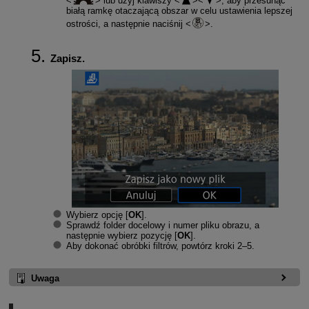
lub użyj klawiszy
, aby przesunąć
białą ramkę otaczającą obszar w celu ustawienia lepszej
ostrości, a następnie naciśnij
.
Zapisz.
Wybierz opcję [
OK
].
Sprawdź folder docelowy i numer pliku obrazu, a
następnie wybierz pozycję [
OK
].
Aby dokonać obróbki filtrów, powtórz kroki 2–5.
Uwaga