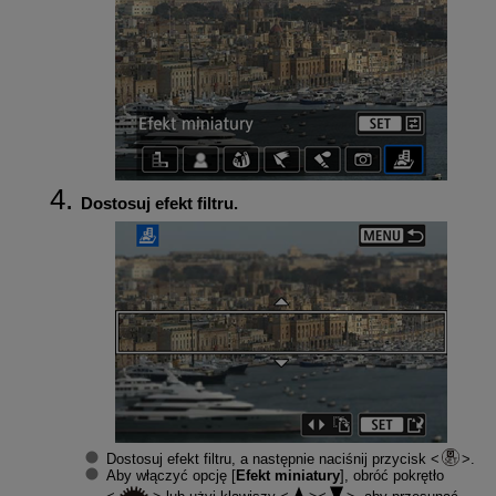
Dostosuj efekt filtru.
Dostosuj efekt filtru, a następnie naciśnij przycisk
.
Aby włączyć opcję [
Efekt miniatury
], obróć pokrętło